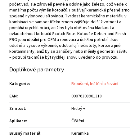
počet vad, ale zároveň pevné a odolné jako železo, což vede k
menšímu počtu výměn kotoučů. Používají keramické přesné zrno
spojené nylonovou síťovinou. Tvrdost keramického materiálu v
kombinaci se samoostřícím zrnem zajišťuje delší životnost a
pomáhá urychlit práci, aniž by byla obětována hladkost a
ovladatelnost kotoučů Scotch-Brite. Kotouče Deburr and Finish
PRO jsou ideální pro OEM a renovaci a údržbu potrubí. Jsou
odolné a vysoce výkonné, odstraňují nečistoty, korozi a jiné
kontaminanty, aniž by se zanášely nebo měnily geometrii závitu
– potrubí tak může být rychleji znovu uvedeno do provozu.
Doplňkové parametry
Kategorie
:
Broušení, leštění a řezání
EAN
:
00076308901318
Zrnitost
:
Hrubý +
Aplikace
:
Čištění
Brusný materiál
:
Keramika