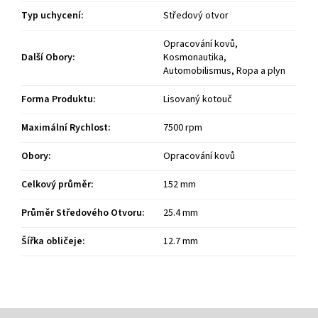
Typ uchycení
:
Středový otvor
Opracování kovů,
Další Obory
:
Kosmonautika,
Automobilismus, Ropa a plyn
Forma Produktu
:
Lisovaný kotouč
Maximální Rychlost
:
7500 rpm
Obory
:
Opracování kovů
Celkový průměr
:
152 mm
Průměr Středového Otvoru
:
25.4 mm
Šířka obličeje
:
12.7 mm
Z