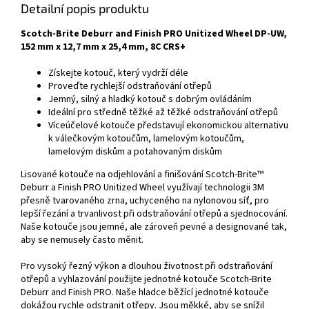
Detailní popis produktu
Scotch-Brite Deburr and Finish PRO Unitized Wheel DP-UW,
152 mm x 12,7 mm x 25,4 mm, 8C CRS+
Získejte kotouč, který vydrží déle
Proveďte rychlejší odstraňování otřepů
Jemný, silný a hladký kotouč s dobrým ovládáním
Ideální pro středně těžké až těžké odstraňování otřepů
Víceúčelové kotouče představují ekonomickou alternativu
k válečkovým kotoučům, lamelovým kotoučům,
lamelovým diskům a potahovaným diskům
Lisované kotouče na odjehlování a finišování Scotch-Brite™
Deburr a Finish PRO Unitized Wheel využívají technologii 3M
přesně tvarovaného zrna, uchyceného na nylonovou síť, pro
lepší řezání a trvanlivost při odstraňování otřepů a sjednocování.
Naše kotouče jsou jemné, ale zároveň pevné a designované tak,
aby se nemusely často měnit.
Pro vysoký řezný výkon a dlouhou životnost při odstraňování
otřepů a vyhlazování použijte jednotné kotouče Scotch-Brite
Deburr and Finish PRO. Naše hladce běžící jednotné kotouče
dokážou rychle odstranit otřepy. Jsou měkké, aby se snížil