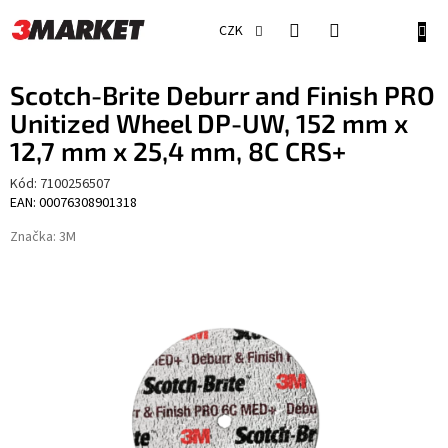
Přejít
na
NÁKU
CZK
obsah
KOŠÍ
Scotch-Brite Deburr and Finish PRO
Unitized Wheel DP-UW, 152 mm x
12,7 mm x 25,4 mm, 8C CRS+
Kód:
7100256507
EAN: 00076308901318
Značka:
3M