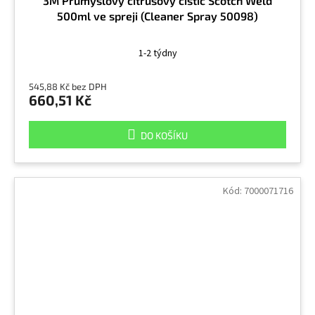
3M Průmyslový citrusový čistič Scotch Weld
500ml ve spreji (Cleaner Spray 50098)
1-2 týdny
545,88 Kč bez DPH
660,51 Kč
DO KOŠÍKU
Kód:
7000071716