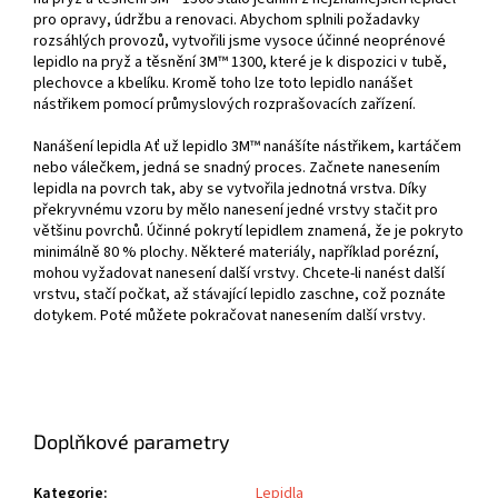
pro opravy, údržbu a renovaci. Abychom splnili požadavky
rozsáhlých provozů, vytvořili jsme vysoce účinné neoprénové
lepidlo na pryž a těsnění 3M™ 1300, které je k dispozici v tubě,
plechovce a kbelíku. Kromě toho lze toto lepidlo nanášet
nástřikem pomocí průmyslových rozprašovacích zařízení.
Nanášení lepidla Ať už lepidlo 3M™ nanášíte nástřikem, kartáčem
nebo válečkem, jedná se snadný proces. Začnete nanesením
lepidla na povrch tak, aby se vytvořila jednotná vrstva. Díky
překryvnému vzoru by mělo nanesení jedné vrstvy stačit pro
většinu povrchů. Účinné pokrytí lepidlem znamená, že je pokryto
minimálně 80 % plochy. Některé materiály, například porézní,
mohou vyžadovat nanesení další vrstvy. Chcete-li nanést další
vrstvu, stačí počkat, až stávající lepidlo zaschne, což poznáte
dotykem. Poté můžete pokračovat nanesením další vrstvy.
Doplňkové parametry
Kategorie
:
Lepidla