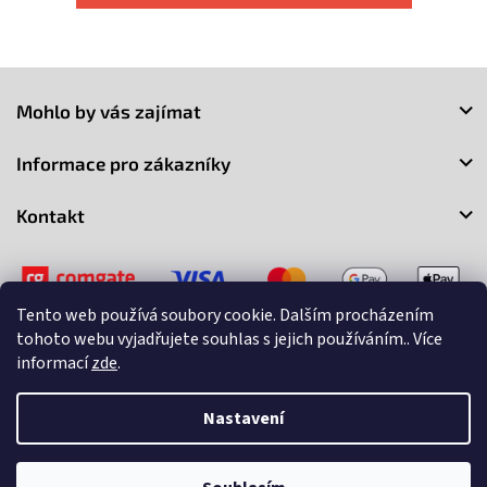
Z
á
Mohlo by vás zajímat
p
a
Informace pro zákazníky
t
í
Kontakt
Tento web používá soubory cookie. Dalším procházením
tohoto webu vyjadřujete souhlas s jejich používáním.. Více
informací
zde
.
Copyright 2026
3Market
. Všechna práva vyhrazena.
Upravit
nastavení cookies
Nastavení
Vytvořil Shoptet