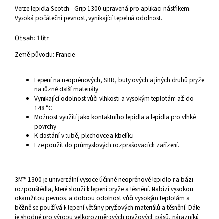
Verze lepidla Scotch - Grip 1300 upravená pro aplikaci nástřikem.
Vysoká počáteční pevnost, vynikající tepelná odolnost.
Obsah: 1 litr
Země původu: Francie
Lepení na neoprénových, SBR, butylových a jiných druhů pryže
na různé další materiály
Vynikající odolnost vůči vlhkosti a vysokým teplotám až do
148 °C
Možnost využití jako kontaktního lepidla a lepidla pro vlhké
povrchy
K dostání v tubě, plechovce a kbelíku
Lze použít do průmyslových rozprašovacích zařízení.
3M™ 1300 je univerzální vysoce účinné neoprénové lepidlo na bázi
rozpouštědla, které slouží k lepení pryže a těsnění. Nabízí vysokou
okamžitou pevnost a dobrou odolnost vůči vysokým teplotám a
běžně se používá k lepení většiny pryžových materiálů a těsnění. Dále
je vhodné pro výrobu velkorozměrových pryžových pásů, nárazníků