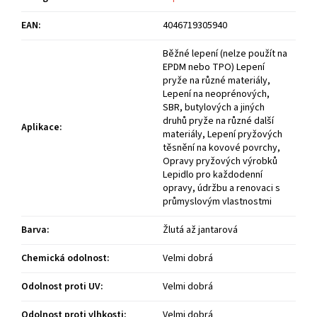
EAN
:
4046719305940
Běžné lepení (nelze použít na
EPDM nebo TPO) Lepení
pryže na různé materiály,
Lepení na neoprénových,
SBR, butylových a jiných
druhů pryže na různé další
Aplikace
:
materiály, Lepení pryžových
těsnění na kovové povrchy,
Opravy pryžových výrobků
Lepidlo pro každodenní
opravy, údržbu a renovaci s
průmyslovým vlastnostmi
Barva
:
Žlutá až jantarová
Chemická odolnost
:
Velmi dobrá
Odolnost proti UV
:
Velmi dobrá
Odolnost proti vlhkosti
:
Velmi dobrá