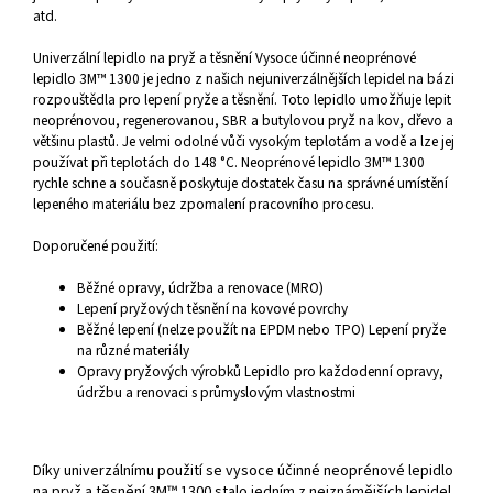
atd.
Univerzální lepidlo na pryž a těsnění Vysoce účinné neoprénové
lepidlo 3M™ 1300 je jedno z našich nejuniverzálnějších lepidel na bázi
rozpouštědla pro lepení pryže a těsnění. Toto lepidlo umožňuje lepit
neoprénovou, regenerovanou, SBR a butylovou pryž na kov, dřevo a
většinu plastů. Je velmi odolné vůči vysokým teplotám a vodě a lze jej
používat při teplotách do 148 °C. Neoprénové lepidlo 3M™ 1300
rychle schne a současně poskytuje dostatek času na správné umístění
lepeného materiálu bez zpomalení pracovního procesu.
Doporučené použití:
Běžné opravy, údržba a renovace (MRO)
Lepení pryžových těsnění na kovové povrchy
Běžné lepení (nelze použít na EPDM nebo TPO) Lepení pryže
na různé materiály
Opravy pryžových výrobků Lepidlo pro každodenní opravy,
údržbu a renovaci s průmyslovým vlastnostmi
Díky univerzálnímu použití se vysoce účinné neoprénové lepidlo
na pryž a těsnění 3M™ 1300 stalo jedním z nejznámějších lepidel