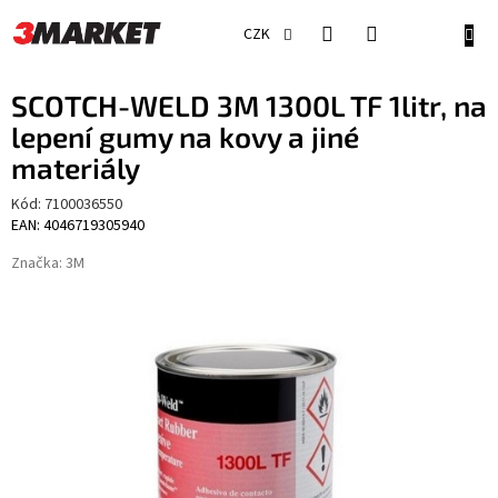
Přejít
na
NÁKU
CZK
obsah
KOŠÍ
SCOTCH-WELD 3M 1300L TF 1litr, na
lepení gumy na kovy a jiné
materiály
Kód:
7100036550
EAN: 4046719305940
Značka:
3M