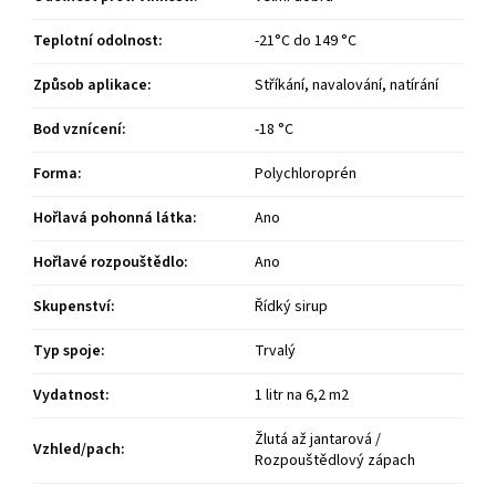
Teplotní odolnost
:
-21°C do 149 °C
Způsob aplikace
:
Stříkání, navalování, natírání
Bod vznícení
:
-18 °C
Forma
:
Polychloroprén
Hořlavá pohonná látka
:
Ano
Hořlavé rozpouštědlo
:
Ano
Skupenství
:
Řídký sirup
Typ spoje
:
Trvalý
Vydatnost
:
1 litr na 6,2 m2
Žlutá až jantarová /
Vzhled/pach
:
Rozpouštědlový zápach