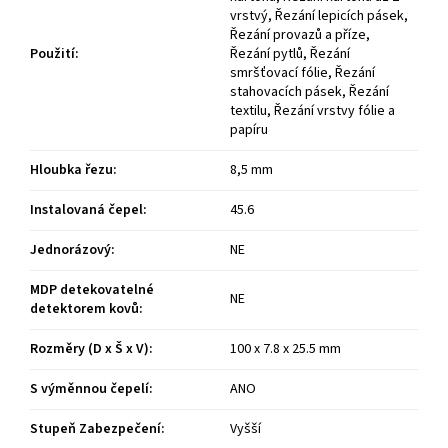
vrstvý, Řezání lepicích pásek,
Řezání provazů a příze,
Použití
:
Řezání pytlů, Řezání
smršťovací fólie, Řezání
stahovacích pásek, Řezání
textilu, Řezání vrstvy fólie a
papíru
Hloubka řezu
:
8,5 mm
Instalovaná čepel
:
45.6
Jednorázový
:
NE
MDP detekovatelné
NE
detektorem kovů
:
Rozměry (D x Š x V)
:
100 x 7.8 x 25.5 mm
S výměnnou čepelí
:
ANO
Stupeň Zabezpečení
:
Vyšší