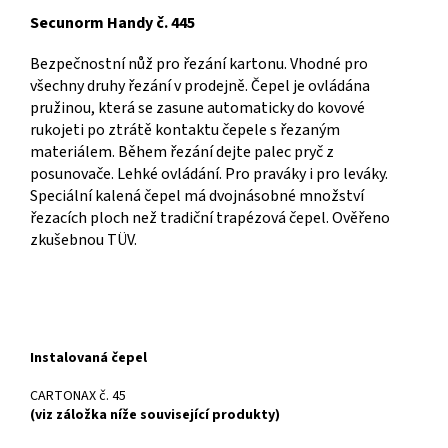
Secunorm Handy č. 445
Bezpečnostní nůž pro řezání kartonu. Vhodné pro
všechny druhy řezání v prodejně. Čepel je ovládána
pružinou, která se zasune automaticky do kovové
rukojeti po ztrátě kontaktu čepele s řezaným
materiálem. Během řezání dejte palec pryč z
posunovače. Lehké ovládání. Pro praváky i pro leváky.
Speciální kalená čepel má dvojnásobné množství
řezacích ploch než tradiční trapézová čepel. Ověřeno
zkušebnou TÜV.
Instalovaná čepel
CARTONAX č. 45
(viz záložka níže související produkty)