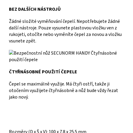
BEZ DALŠÍCH NÁSTROJŮ
Žádné složité vyměňování čepelí. Nepotřebujete žádné
další nástroje. Pouze vysunete plastovou vložku ven z
rukojeti, otočíte nebo vyměníte čepel za novou a vložku
vsunete zpět.
ČTYŘNÁSOBNÉ POUŽITÍ ČEPELE
Čepel se maximálně využije. Má čtyři ostří, takže ji
otočením využijete čtyřnásobně a nůž bude vždy řezat
jako nový.
Rozměry (D x Š x V):
100 x 7.8 x 25.5 mm