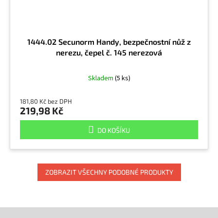
1444.02 Secunorm Handy, bezpečnostní nůž z
nerezu, čepel č. 145 nerezová
Skladem
(5 ks)
181,80 Kč bez DPH
219,98 Kč
DO KOŠÍKU
ZOBRAZIT VŠECHNY PODOBNÉ PRODUKTY
Z