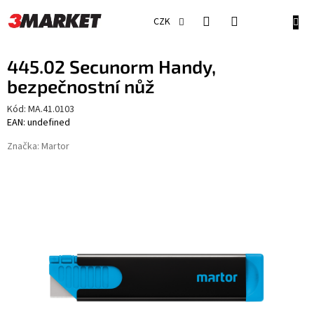
Přejít
na
NÁKU
CZK
obsah
KOŠÍ
445.02 Secunorm Handy,
bezpečnostní nůž
Kód:
MA.41.0103
EAN: undefined
Značka:
Martor