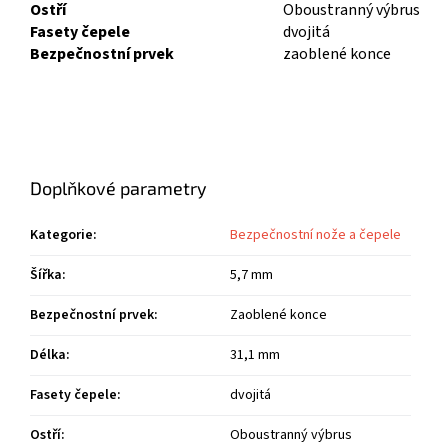
Ostří
Oboustranný výbrus
Fasety čepele
dvojitá
Bezpečnostní prvek
zaoblené konce
Doplňkové parametry
Kategorie
:
Bezpečnostní nože a čepele
Šířka
:
5,7 mm
Bezpečnostní prvek
:
Zaoblené konce
Délka
:
31,1 mm
Fasety čepele
:
dvojitá
Ostří
:
Oboustranný výbrus