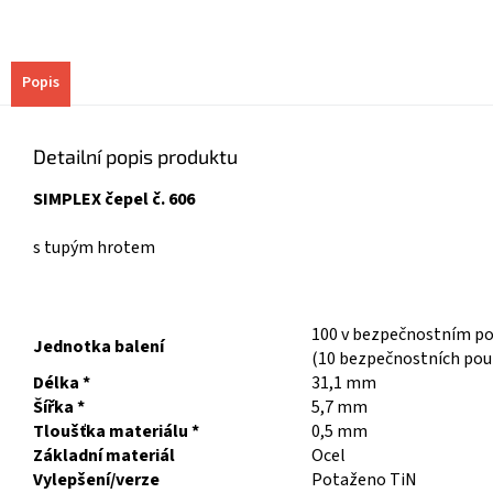
Popis
Detailní popis produktu
SIMPLEX čepel č. 606
s tupým hrotem
100 v bezpečnostním p
Jednotka balení
(10 bezpečnostních pouz
Délka *
31,1 mm
Šířka *
5,7 mm
Tloušťka materiálu *
0,5 mm
Základní materiál
Ocel
Vylepšení/verze
Potaženo TiN