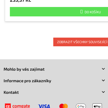
DO KOŠÍKU
ZOBRAZIT VŠECHNY SOUVISEJÍCÍ
Z
á
Mohlo by vás zajímat
p
a
Informace pro zákazníky
t
í
Kontakt