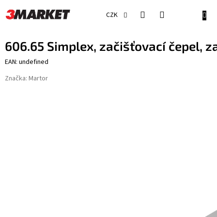
Přejít
na
NÁKU
CZK
obsah
KOŠÍ
606.65 Simplex, začišťovací čepel, 
EAN: undefined
Značka:
Martor