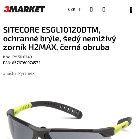
Přejít
na
NÁKU
CZK
obsah
KOŠÍ
SITECORE ESGL10120DTM,
ochranné brýle, šedý nemlživý
zorník H2MAX, černá obruba
Kód:
PY.50.0349
EAN: 8576760074572
Značka:
Pyramex