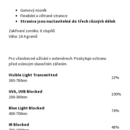
Gumový nosník
Flexibilní a větrané stranice
Stranice jsou nastavitelné do třech různých délek
Zakřivení zorníku: 8 stupňů
Váha: 24.4 gramů
Pro všeobecné užívání v exteriérech. Poskytuje ochranu
před oslnivým slunečním zářením.
Visible Light Transmitted
23%
380-780nm
UVA, UVB Blocked
100%
200-380nm
Blue Light Blocked
74%
400-700nm
IR Blocked
48%