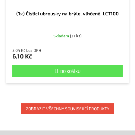
(1x) Čistící ubrousky na brýle, vlhčené, LCT100
Skladem
(27 ks)
5,04 Kč bez DPH
6,10 Kč
DO KOŠÍKU
ZOBRAZIT VŠECHNY SOUVISEJÍCÍ PRODUKTY
Z