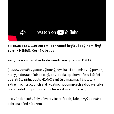
SITECORE ESGL10120DTM, ochranné brýle, šedý nemlživý
zorník H2MAX, černá obrub
a
šedý zorník s nadstandardní nemlživou úpravou H2MAX:
(H2MAX vytváří vysoce výkonný, vynikající anti-mlhovitý povlak,
který je dostatečně odolný, aby odolal opakovanému čištění
bez ztráty přilnavosti. H2MAX zajišťuje maximální čistotu v
extrémních teplotních a vlhkostních podmínkách a dodává také
vrstvu odolnou proti oděru, chemikáliím a UV záření).
Pro všeobecné účely užívání v interiérech, kde je vyžadována
ochrana před nárazem.