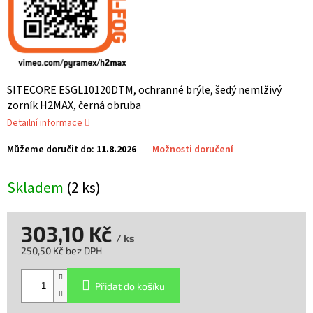
SITECORE ESGL10120DTM, ochranné brýle, šedý nemlživý
zorník H2MAX, černá obruba
Detailní informace
Můžeme doručit do:
11.8.2026
Možnosti doručení
Skladem
(2 ks)
303,10 Kč
/ ks
250,50 Kč bez DPH
Měrná
cena:
Přidat do košíku