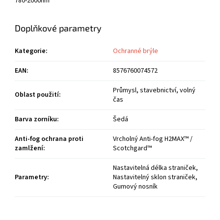
780-2000nm
Doplňkové parametry
Kategorie
:
Ochranné brýle
EAN
:
8576760074572
Průmysl, stavebnictví, volný
Oblast použití
:
čas
Barva zorníku
:
Šedá
Anti-fog ochrana proti
Vrcholný Anti-fog H2MAX™ /
zamlžení
:
Scotchgard™
Nastavitelná délka straniček,
Parametry
:
Nastavitelný sklon straniček,
Gumový nosník