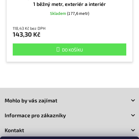
1 běžný metr, exteriér a interiér
Skladem
(177,6 metr)
118,43 Kč bez DPH
143,30 Kč
DO KOŠÍKU
Z
á
Mohlo by vás zajímat
p
a
Informace pro zákazníky
t
í
Kontakt