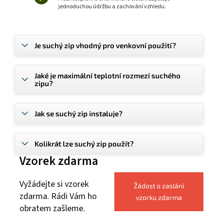
jednoduchou údržbu a zachování vzhledu.
Je suchý zip vhodný pro venkovní použití?
Jaké je maximální teplotní rozmezí suchého
zipu?
Jak se suchý zip instaluje?
Kolikrát lze suchý zip použít?
Vzorek zdarma
Vyžádejte si vzorek
Žádost o zaslání
zdarma. Rádi Vám ho
vzorku zdarma
obratem zašleme.