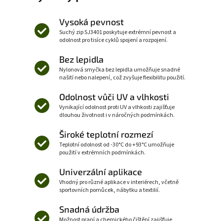
Vysoká pevnost
Suchý zip SJ3401 poskytuje extrémní pevnost a
odolnost pro tisíce cyklů spojení a rozpojení.
Bez lepidla
Nylonová smyčka bez lepidla umožňuje snadné
našití nebo nalepení, což zvyšuje flexibilitu použití.
Odolnost vůči UV a vlhkosti
Vynikající odolnost proti UV a vlhkosti zajišťuje
dlouhou životnost i v náročných podmínkách.
Široké teplotní rozmezí
Teplotní odolnost od -30°C do +93°C umožňuje
použití v extrémních podmínkách.
Univerzální aplikace
Vhodný pro různé aplikace v interiérech, včetně
sportovních pomůcek, nábytku a textilií.
Snadná údržba
Možnost praní a chemického čištění zajišťuje