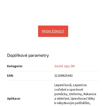
PROHLÉDNOUT
Doplňkové parametry
Kategorie
:
Suché zipy 3M
EAN
:
21200625442
Lepení kovů, Lepení na
cvičební a sportovní
pomůcky, Uniformy, Rukavice
Aplikace
:
a oblečení, Upevňovací látky
k nábytkovým polštářům,