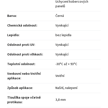
Uchycení kobercových
panelů
Barva
:
Černá
Chemická odolnost
:
Vynikající
Lepidlo
:
bez lepidla
Odolnost proti UV
:
Vynikající
Odolnost proti vlhkosti
:
Vynikající
Teplotní odolnost
:
-30°C až + 93°C
Venkovní nebo Vnitřní
Vnitřní
aplikace
:
Způsob aplikace
:
Našití, nalepení
Tloušťka spoje včetně
3,8 mm
protikusu
: