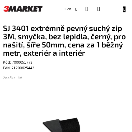
Přejít
na
NÁKU
CZK
obsah
KOŠÍ
SJ 3401 extrémně pevný suchý zip
3M, smyčka, bez lepidla, černý, pro
našití, šíře 50mm, cena za 1 běžný
metr, exteriér a interiér
Kód:
7000051773
EAN: 21200625442
Značka:
3M