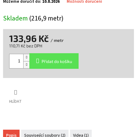
Můžeme doručit do:
10.8.2026
Možnosti doručení
Skladem
(216,9 metr)
133,96 Kč
/ metr
110,71 Kč bez DPH
Měrná
cena:
Přidat do košíku
HLÍDAT
Popis
Související soubory (2)
Videa (1)