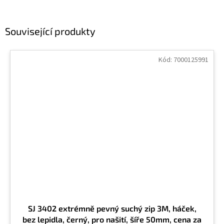
Související produkty
Kód:
7000125991
SJ 3402 extrémně pevný suchý zip 3M, háček,
bez lepidla, černý, pro našití, šíře 50mm, cena za