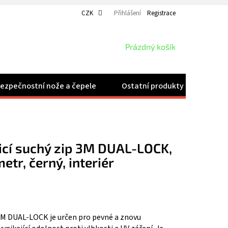
CZK
Přihlášení
Registrace
NÁKUPNÍ
Prázdný košík
KOŠÍK
ezpečnostní nože a čepele
Ostatní produkty
Velk
icí suchý zip 3M DUAL-LOCK,
etr, černý, interiér
 3M DUAL-LOCK je určen pro pevné a znovu