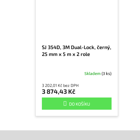
SJ 354D, 3M Dual-Lock, černý,
25 mm x 5 m x 2 role
Skladem
(3 ks)
3 202,01 Kč bez DPH
3 874,43 Kč
DO KOŠÍKU
Z