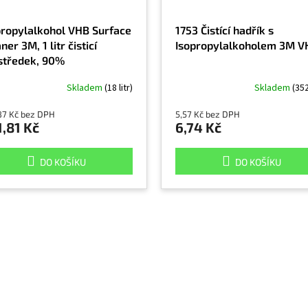
propylalkohol VHB Surface
1753 Čistící hadřík s
ner 3M, 1 litr čisticí
Isopropylalkoholem 3M V
středek, 90%
propylalkohol
Skladem
(18 litr)
Skladem
(35
87 Kč bez DPH
5,57 Kč bez DPH
,81 Kč
6,74 Kč
DO KOŠÍKU
DO KOŠÍKU