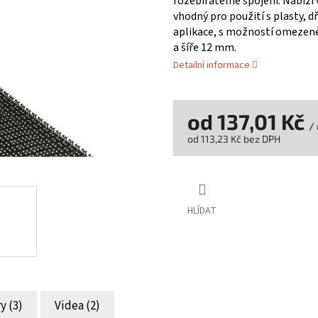
rozebíratelné spojení. Nabízí v
vhodný pro použití s plasty, d
aplikace, s možností omezené
a šíře 12 mm.
Detailní informace
od
137,01 Kč
/
od
113,23 Kč
bez DPH
Měrná
cena:
HLÍDAT
y (3)
Videa (2)