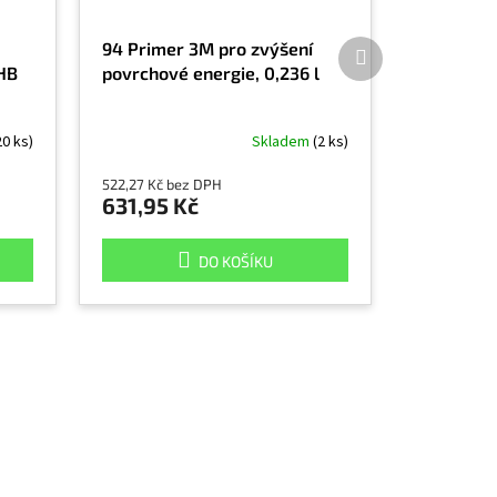
Další
94 Primer 3M pro zvýšení
produkt
HB
povrchové energie, 0,236 l
20 ks)
Skladem
(2 ks)
522,27 Kč bez DPH
631,95 Kč
DO KOŠÍKU