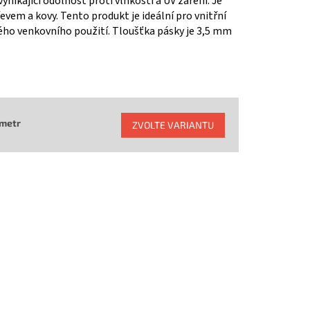
ynikající odolnost proti vlhkosti a UV záření. Je
řevem a kovy. Tento produkt je ideální pro vnitřní
ho venkovního použití. Tloušťka pásky je 3,5 mm
 metr
ZVOLTE VARIANTU