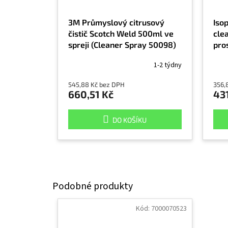
3M Průmyslový citrusový
Iso
čistič Scotch Weld 500ml ve
clea
spreji (Cleaner Spray 50098)
pro
Iso
1-2 týdny
545,88 Kč bez DPH
356,
660,51 Kč
431
DO KOŠÍKU
Kód:
7000070523