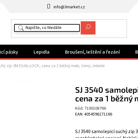
info@3market.cz
icí pásky
Lepidla
Broušení, leštění a řezání
B
chý zip 3M DUAL-LOCK, cena za 1 běžný metr, černý, interiér
SJ 3540 samolep
cena za 1 běžný m
Kód:
7100108766
EAN: 4054596271166
SJ 3540 samolepicí suchý zip