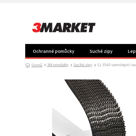
Přejít
na
obsah
Ochranné pomůcky
Suché zipy
Lep
3M produkty
Suché zipy
SJ 3540 samolepicí su
Domů