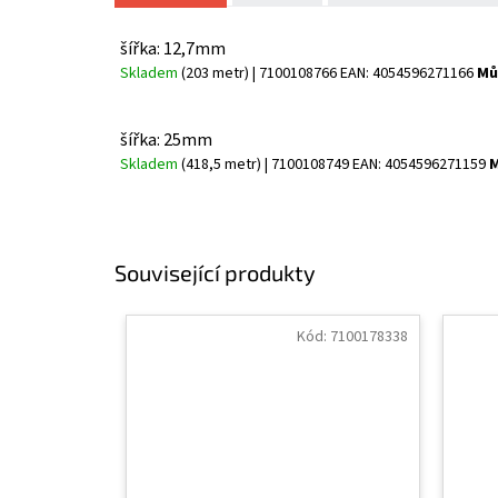
šířka: 12,7mm
Skladem
(203 metr)
| 7100108766
EAN:
4054596271166
Mů
šířka: 25mm
Skladem
(418,5 metr)
| 7100108749
EAN:
4054596271159
M
Související produkty
Kód:
7100178338