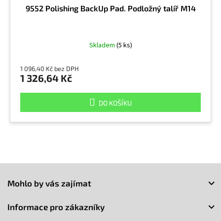
9552 Polishing BackUp Pad. Podložný talíř M14
Skladem
(5 ks)
1 096,40 Kč bez DPH
1 326,64 Kč
DO KOŠÍKU
Z
á
Mohlo by vás zajímat
p
a
Informace pro zákazníky
t