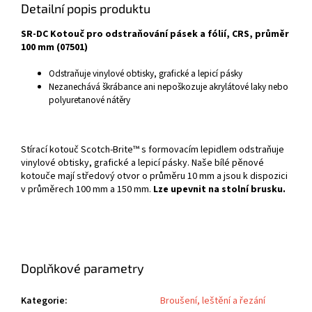
Detailní popis produktu
SR-DC Kotouč pro odstraňování pásek a fólií, CRS, průměr
100 mm (07501)
Odstraňuje vinylové obtisky, grafické a lepicí pásky
Nezanechává škrábance ani nepoškozuje akrylátové laky nebo
polyuretanové nátěry
Stírací kotouč Scotch-Brite™ s formovacím lepidlem odstraňuje
vinylové obtisky, grafické a lepicí pásky. Naše bílé pěnové
kotouče mají středový otvor o průměru 10 mm a jsou k dispozici
v průměrech 100 mm a 150 mm.
Lze upevnit na stolní brusku.
Doplňkové parametry
Kategorie
:
Broušení, leštění a řezání