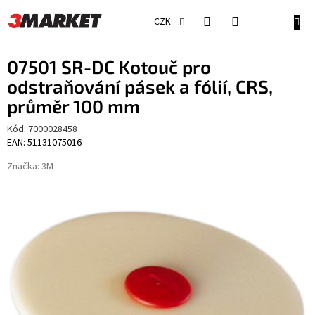
Přejít
na
NÁKU
CZK
obsah
KOŠÍ
07501 SR-DC Kotouč pro
odstraňování pásek a fólií, CRS,
průměr 100 mm
Kód:
7000028458
EAN: 51131075016
Značka:
3M