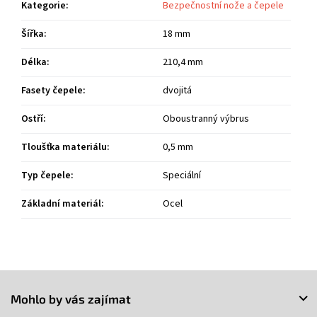
Kategorie
:
Bezpečnostní nože a čepele
Šířka
:
18 mm
Délka
:
210,4 mm
Fasety čepele
:
dvojitá
Ostří
:
Oboustranný výbrus
Tloušťka materiálu
:
0,5 mm
Typ čepele
:
Speciální
Základní materiál
:
Ocel
Z
á
Mohlo by vás zajímat
p