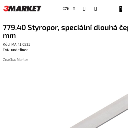
Přejít
na
NÁKU
CZK
obsah
KOŠÍ
779.40 Styropor, speciální dlouhá če
mm
Kód:
MA.41.0521
EAN: undefined
Značka:
Martor