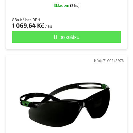
Skladem
(2 ks)
884 Kč bez DPH
1 069,64 Kč
/ ks
DO KOŠÍKU
Kód:
7100243978