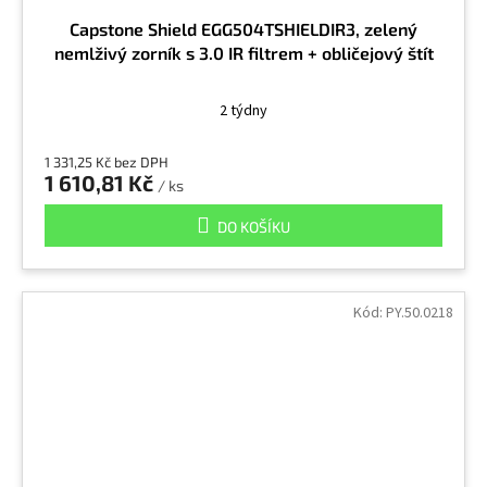
Capstone Shield EGG504TSHIELDIR3, zelený
nemlživý zorník s 3.0 IR filtrem + obličejový štít
2 týdny
1 331,25 Kč bez DPH
1 610,81 Kč
/ ks
DO KOŠÍKU
Kód:
PY.50.0218