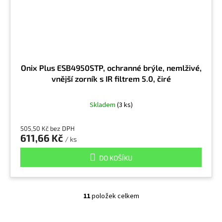
Onix Plus ESB4950STP, ochranné brýle, nemlživé,
vnější zorník s IR filtrem 5.0, čiré
Skladem
(3 ks)
505,50 Kč bez DPH
611,66 Kč
/ ks
DO KOŠÍKU
11
položek celkem
O
v
l