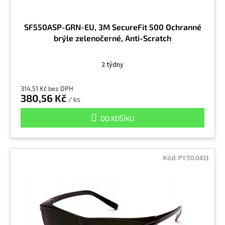
SF550ASP-GRN-EU, 3M SecureFit 500 Ochranné
brýle zelenočerné, Anti-Scratch
2 týdny
314,51 Kč bez DPH
380,56 Kč
/ ks
DO KOŠÍKU
Kód:
PY.50.0431