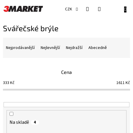
Přejít
na
NÁKU
CZK
obsah
KOŠÍ
Svářečské brýle
Ř
a
Nejprodávanější
Nejlevnější
Nejdražší
Abecedně
z
e
n
Cena
í
p
333
Kč
1611
Kč
r
o
d
u
k
t
Na skladě
4
ů