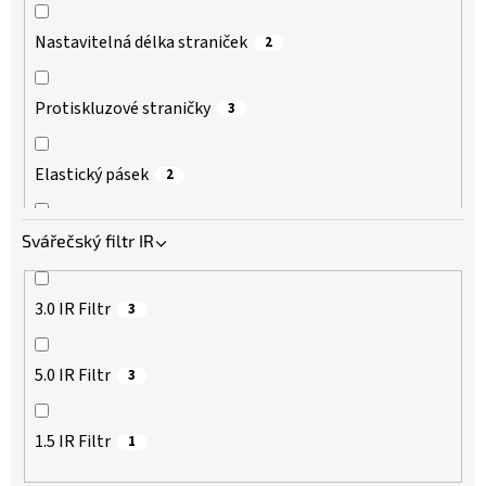
Nastavitelná délka straniček
2
Protiskluzové straničky
3
Elastický pásek
2
Obličejový štít
Svářečský filtr IR
2
Odlehčené
3
3.0 IR Filtr
3
Přes dioptrické brýle
2
5.0 IR Filtr
3
Nastavitelný sklon straniček
2
1.5 IR Filtr
1