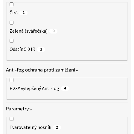
Čirá
2
Zelená (svářečská)
9
Odstín 5.0 IR
1
Anti-fog ochrana proti zamlžení
H2X® vylepšený Anti-fog
4
Parametry
Tvarovatelný nosník
2