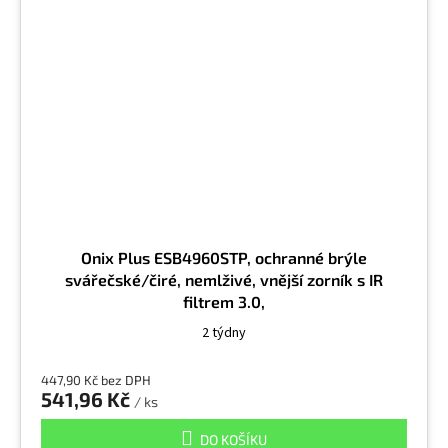
Onix Plus ESB4960STP, ochranné brýle
svářečské/čiré, nemlživé, vnější zorník s IR
filtrem 3.0,
2 týdny
447,90 Kč bez DPH
541,96 Kč
/ ks
DO KOŠÍKU