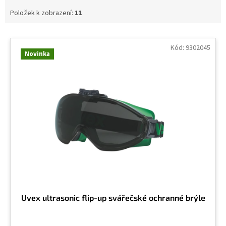
Gumový nosník
2
Položek k zobrazení:
11
V
ý
Kód:
9302045
Novinka
p
i
s
p
r
o
d
u
k
t
ů
Uvex ultrasonic flip-up svářečské ochranné brýle