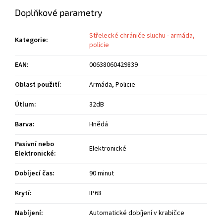
Doplňkové parametry
Střelecké chrániče sluchu - armáda,
Kategorie
:
policie
EAN
:
00638060429839
Oblast použití
:
Armáda, Policie
Útlum
:
32dB
Barva
:
Hnědá
Pasivní nebo
Elektronické
Elektronické
:
Dobíjecí čas
:
90 minut
Krytí
:
IP68
Nabíjení
:
Automatické dobíjení v krabičce