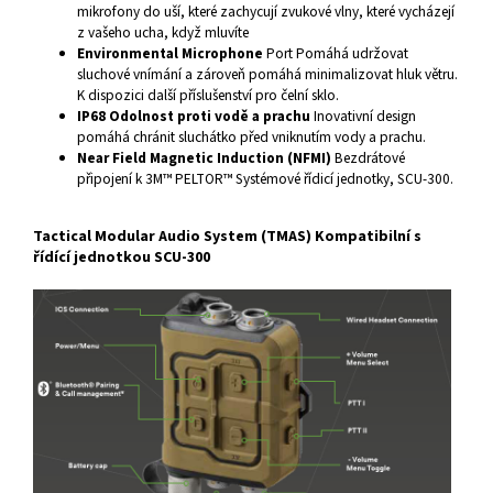
mikrofony do uší, které zachycují zvukové vlny, které vycházejí
z vašeho ucha, když mluvíte
Environmental Microphone
Port Pomáhá udržovat
sluchové vnímání a zároveň pomáhá minimalizovat hluk větru.
K dispozici další příslušenství pro čelní sklo.
IP68 Odolnost proti vodě a prachu
Inovativní design
pomáhá chránit sluchátko před vniknutím vody a prachu.
Near Field Magnetic Induction (NFMI)
Bezdrátové
připojení k 3M™ PELTOR™ Systémové řídicí jednotky, SCU-300.
Tactical Modular Audio System (TMAS) Kompatibilní s
řídící jednotkou SCU-300