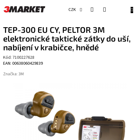
Přejít
na
NÁKU
CZK
obsah
KOŠÍ
TEP-300 EU CY, PELTOR 3M
elektronické taktické zátky do uší,
nabíjení v krabičce, hnědé
Kód:
7100227628
EAN: 00638060429839
Značka:
3M