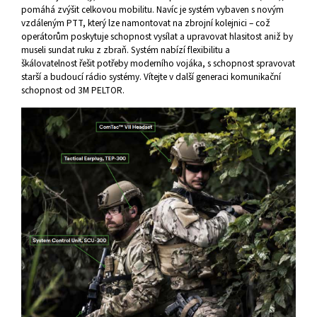
pomáhá zvýšit celkovou mobilitu. Navíc je systém vybaven s novým
vzdáleným PTT, který lze namontovat na zbrojní kolejnici – což
operátorům poskytuje schopnost vysílat a upravovat hlasitost aniž by
museli sundat ruku z zbraň. Systém nabízí flexibilitu a
škálovatelnost řešit potřeby moderního vojáka, s schopnost spravovat
starší a budoucí rádio systémy. Vítejte v další generaci komunikační
schopnost od 3M PELTOR.