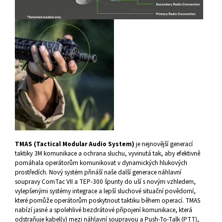
TMAS (Tactical Modular Audio System)
je nejnovější generací
taktiky 3M komunikace a ochrana sluchu, vyvinutá tak, aby efektivně
pomáhala operátorům komunikovat v dynamických hlukových
prostředích. Nový systém přináší naše další generace náhlavní
soupravy ComTac VII a TEP-300 špunty do uší s novým vzhledem,
vylepšenými systémy integrace a lepší sluchové situační povědomí,
které pomůže operátorům poskytnout taktiku během operací. TMAS
nabízí jasné a spolehlivé bezdrátové připojení komunikace, která
odstraňuje kabel(y) mezi náhlavní soupravou a Push-To-Talk (PTT),