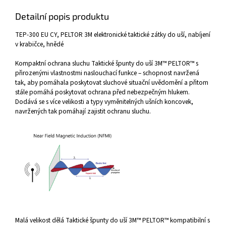
Detailní popis produktu
TEP-300 EU CY, PELTOR 3M elektronické taktické zátky do uší, nabíjení
v krabičce, hnědé
Kompaktní ochrana sluchu Taktické špunty do uší 3M™ PELTOR™ s
přirozenými vlastnostmi naslouchací funkce – schopnost navržená
tak, aby pomáhala poskytovat sluchové situační uvědomění a přitom
stále pomáhá poskytovat ochrana před nebezpečným hlukem.
Dodává se s více velikosti a typy vyměnitelných ušních koncovek,
navržených tak pomáhají zajistit ochranu sluchu.
Malá velikost dělá Taktické špunty do uší 3M™ PELTOR™ kompatibilní s