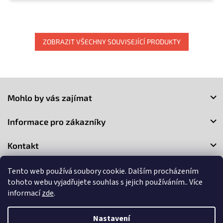
ZOBRAZIT VŠECHNY SOUVISEJÍCÍ PRODUKTY
Z
á
Mohlo by vás zajímat
p
a
Informace pro zákazníky
t
í
Kontakt
Tento web používá soubory cookie. Dalším procházením
tohoto webu vyjadřujete souhlas s jejich používáním.. Více
informací
zde
.
Copyright 2026
3Market
. Všechna práva vyhrazena.
Upravit
Nastavení