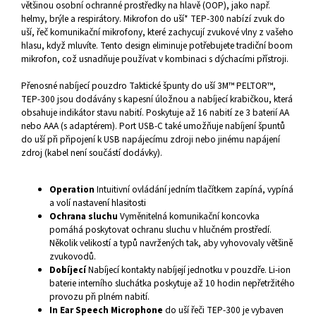
většinou osobní ochranné prostředky na hlavě (OOP), jako např.
helmy, brýle a respirátory. Mikrofon do uší* TEP-300 nabízí zvuk do
uší, řeč komunikační mikrofony, které zachycují zvukové vlny z vašeho
hlasu, když mluvíte. Tento design eliminuje potřebujete tradiční boom
mikrofon, což usnadňuje používat v kombinaci s dýchacími přístroji.
Přenosné nabíjecí pouzdro Taktické špunty do uší 3M™ PELTOR™,
TEP-300 jsou dodávány s kapesní úložnou a nabíjecí krabičkou, která
obsahuje indikátor stavu nabití. Poskytuje až 16 nabití ze 3 baterií AA
nebo AAA (s adaptérem). Port USB-C také umožňuje nabíjení špuntů
do uší při připojení k USB napájecímu zdroji nebo jinému napájení
zdroj (kabel není součástí dodávky).
Operation
Intuitivní ovládání jedním tlačítkem zapíná, vypíná
a volí nastavení hlasitosti
Ochrana sluchu
Vyměnitelná komunikační koncovka
pomáhá poskytovat ochranu sluchu v hlučném prostředí.
Několik velikostí a typů navržených tak, aby vyhovovaly většině
zvukovodů.
Dobíjecí
Nabíjecí kontakty nabíjejí jednotku v pouzdře. Li-ion
baterie interního sluchátka poskytuje až 10 hodin nepřetržitého
provozu při plném nabití.
In Ear Speech Microphone
do uší řeči TEP-300 je vybaven