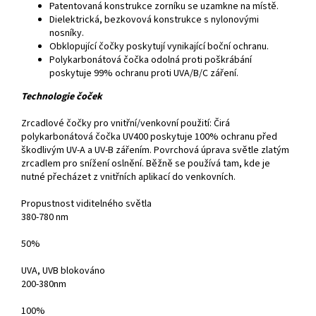
Patentovaná konstrukce zorníku se uzamkne na místě.
Dielektrická, bezkovová konstrukce s nylonovými
nosníky.
Obklopující čočky poskytují vynikající boční ochranu.
Polykarbonátová čočka odolná proti poškrábání
poskytuje 99% ochranu proti UVA/B/C záření.
Technologie čoček
Zrcadlové čočky pro vnitřní/venkovní použití: Čirá
polykarbonátová čočka UV400 poskytuje 100% ochranu před
škodlivým UV-A a UV-B zářením. Povrchová úprava světle zlatým
zrcadlem pro snížení oslnění. Běžně se používá tam, kde je
nutné přecházet z vnitřních aplikací do venkovních.
Propustnost viditelného světla
380-780 nm
50%
UVA, UVB blokováno
200-380nm
100%