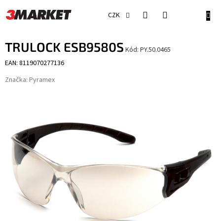
Přejít
na
NÁKU
CZK
obsah
KOŠÍ
TRULOCK ESB9580S
Kód:
PY.50.0465
EAN: 8119070277136
Značka:
Pyramex