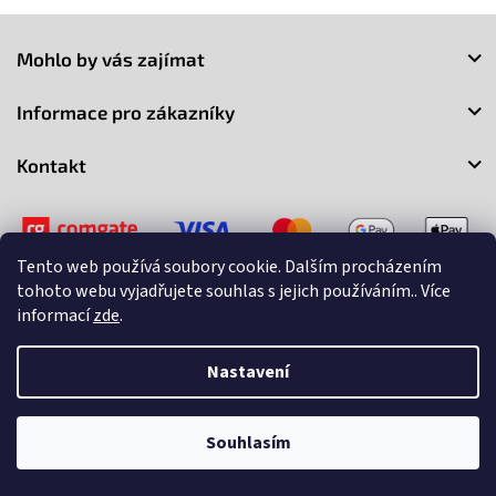
Z
á
Mohlo by vás zajímat
p
a
Informace pro zákazníky
t
í
Kontakt
Tento web používá soubory cookie. Dalším procházením
tohoto webu vyjadřujete souhlas s jejich používáním.. Více
informací
zde
.
Copyright 2026
3Market
. Všechna práva vyhrazena.
Upravit
nastavení cookies
Nastavení
Vytvořil Shoptet
Souhlasím