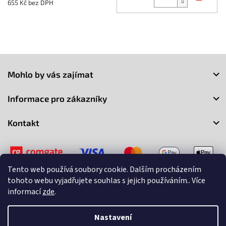
655 Kč bez DPH
Z
á
Mohlo by vás zajímat
p
a
Informace pro zákazníky
t
í
Kontakt
Tento web používá soubory cookie. Dalším procházením
tohoto webu vyjadřujete souhlas s jejich používáním.. Více
informací
zde
.
Copyright 2026
3Market
. Všechna práva vyhrazena.
Upravit
nastavení cookies
Nastavení