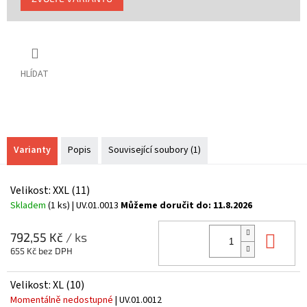
cena:
HLÍDAT
Varianty
Popis
Související soubory (1)
Velikost: XXL (11)
Skladem
(1 ks)
| UV.01.0013
Můžeme doručit do:
11.8.2026
Do 
792,55 Kč
/ ks
655 Kč bez DPH
Velikost: XL (10)
Momentálně nedostupné
| UV.01.0012