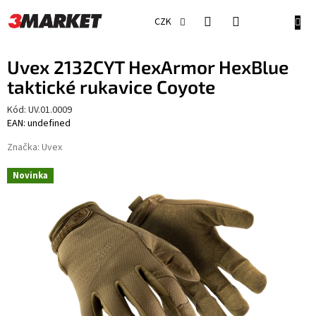
Přejít
na
NÁKU
CZK
obsah
KOŠÍ
Uvex 2132CYT HexArmor HexBlue
taktické rukavice Coyote
Kód:
UV.01.0009
EAN: undefined
Značka:
Uvex
Novinka