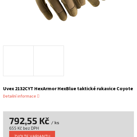
Uvex 2132CYT HexArmor HexBlue taktické rukavice Coyote
Detailní informace
792,55 Kč
/ ks
655 Kč bez DPH
Měrná
ZVOLTE VARIANTU