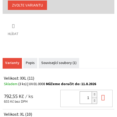
Měrná
ZVOLTE VARIANTU
cena:
HLÍDAT
Varianty
Popis
Související soubory (1)
Velikost: XXL (11)
Skladem
(3 ks)
| UV.01.0008
Můžeme doručit do:
11.8.2026
Do 
792,55 Kč
/ ks
655 Kč bez DPH
Velikost: XL (10)