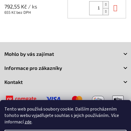
Do 
792,55 Kč
/ ks
655 Kč bez DPH
Z
á
Mohlo by vás zajímat
p
a
Informace pro zákazníky
t
í
Kontakt
Tento web používá soubory cookie. Dalším procházením
tohoto webu vyjadřujete souhlas s jejich používáním.. Více
informací
zde
.
Copyright 2026
3Market
. Všechna práva vyhrazena.
Upravit
nastavení cookies