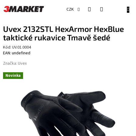
Přejít
na
NÁKU
CZK
obsah
KOŠÍ
Uvex 2132STL HexArmor HexBlue
taktické rukavice Tmavě šedé
Kód:
UV.01.0004
EAN: undefined
Značka:
Uvex
Novinka