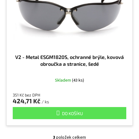
V2 - Metal ESGM1820S, ochranné brýle, kovová
obroučka a stranice, šedé
Skladem
(43 ks)
351 Kč bez DPH
424,71 Kč
/ ks
DO KOŠÍKU
3
položek celkem