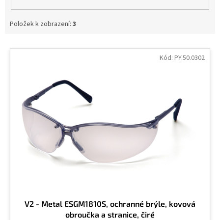
Položek k zobrazení:
3
V
ý
Kód:
PY.50.0302
p
i
s
p
r
o
d
u
k
t
ů
V2 - Metal ESGM1810S, ochranné brýle, kovová
obroučka a stranice, čiré