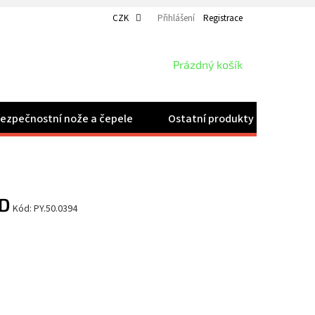
CZK
Přihlášení
Registrace
NÁKUPNÍ
Prázdný košík
KOŠÍK
ezpečnostní nože a čepele
Ostatní produkty
Velk
0D
Kód:
PY.50.0394