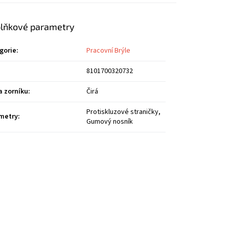
lňkové parametry
gorie
:
Pracovní Brýle
8101700320732
a zorníku
:
Čirá
Protiskluzové straničky,
metry
:
Gumový nosník