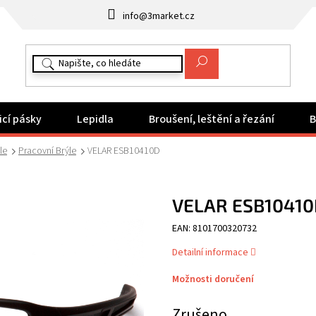
info@3market.cz
icí pásky
Lepidla
Broušení, leštění a řezání
B
le
Pracovní Brýle
VELAR ESB10410D
VELAR ESB1041
EAN: 8101700320732
Detailní informace
Možnosti doručení
Zrušeno