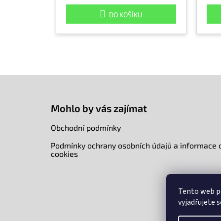
DO KOŠÍKU
Z
á
p
Mohlo by vás zajímat
a
t
Obchodní podmínky
í
Podmínky ochrany osobních údajů a informace 
cookies
Tento web p
vyjadřujete s