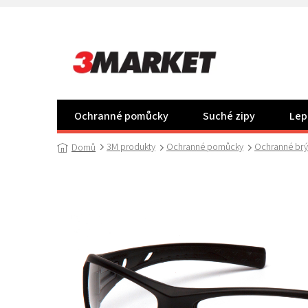
Přejít
na
obsah
Ochranné pomůcky
Suché zipy
Lep
3M produkty
Ochranné pomůcky
Ochranné brý
Domů