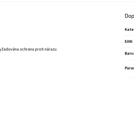
Dop
Kate
EAN
:
 vyžadována ochrana proti nárazu.
Barv
Para