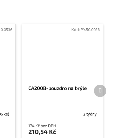
50.0536
Kód:
PY.50.0088
Další
CA200B-pouzdro na brýle
produkt
96 ks)
2 týdny
174 Kč bez DPH
210,54 Kč