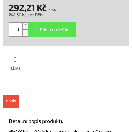
292,21 Kč
/ ks
241,50 Kč bez DPH
Měrná
cena:
Přidat do košíku
HLÍDAT
Popis
Detailní popis produktu
VPACK6 balení 6 čirých, ochranných fólií na zorník Capstone