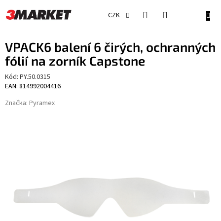
Přejít
na
NÁKU
CZK
obsah
KOŠÍ
VPACK6 balení 6 čirých, ochranných
fólií na zorník Capstone
Kód:
PY.50.0315
EAN: 814992004416
Značka:
Pyramex