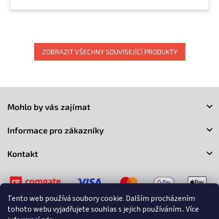
ZOBRAZIT VŠECHNY SOUVISEJÍCÍ PRODUKTY
Z
á
Mohlo by vás zajímat
p
a
Informace pro zákazníky
t
í
Kontakt
Tento web používá soubory cookie. Dalším procházením
tohoto webu vyjadřujete souhlas s jejich používáním.. Více