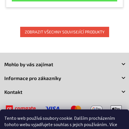
ZOBRAZIT VŠECHNY SOUVISEJÍCÍ PRODUKTY
Z
á
Mohlo by vás zajímat
p
a
Informace pro zákazníky
t
í
Kontakt
Tento web používá soubory cookie. Dalším procházením
tohoto webu vyjadřujete souhlas s jejich používáním.. Více