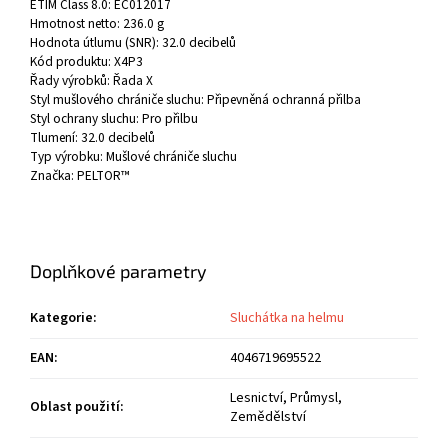
ETIM Class 8.0:
EC012017
Hmotnost netto:
236.0 g
Hodnota útlumu (SNR):
32.0 decibelů
Kód produktu:
X4P3
Řady výrobků:
Řada X
Styl mušlového chrániče sluchu:
Připevněná ochranná přilba
Styl ochrany sluchu:
Pro přilbu
Tlumení:
32.0 decibelů
Typ výrobku:
Mušlové chrániče sluchu
Značka:
PELTOR™
Doplňkové parametry
Kategorie
:
Sluchátka na helmu
EAN
:
4046719695522
Lesnictví, Průmysl,
Oblast použití
:
Zemědělství