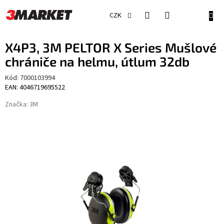
Přejít
na
NÁKU
CZK
obsah
KOŠÍ
X4P3, 3M PELTOR X Series Mušlové
chrániče na helmu, útlum 32db
Kód:
7000103994
EAN: 4046719695522
Značka:
3M