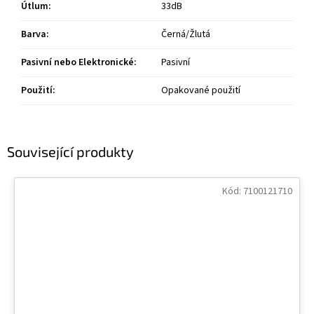
Útlum
:
33dB
Barva
:
Černá/Žlutá
Pasivní nebo Elektronické
:
Pasivní
Použití
:
Opakované použití
Související produkty
Kód:
7100121710