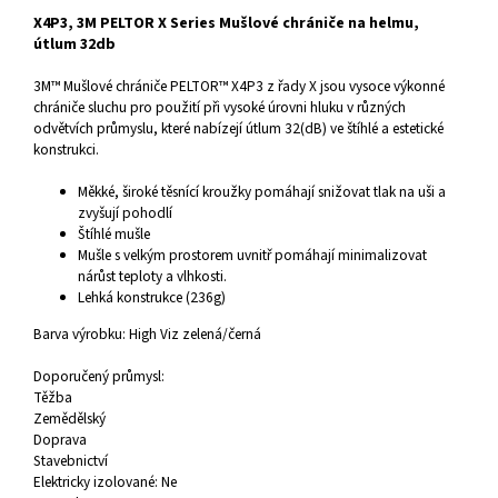
X4P3, 3M PELTOR X Series Mušlové chrániče na helmu,
útlum 32db
3M™ Mušlové chrániče PELTOR™ X4P3 z řady X jsou vysoce výkonné
chrániče sluchu pro použití při vysoké úrovni hluku v různých
odvětvích průmyslu, které nabízejí útlum 32(dB) ve štíhlé a estetické
konstrukci.
Měkké, široké těsnící kroužky pomáhají snižovat tlak na uši a
zvyšují pohodlí
Štíhlé mušle
Mušle s velkým prostorem uvnitř pomáhají minimalizovat
nárůst teploty a vlhkosti.
Lehká konstrukce (236g)
Barva výrobku:
High Viz zelená/černá
Doporučený průmysl:
Těžba
Zemědělský
Doprava
Stavebnictví
Elektricky izolované:
Ne