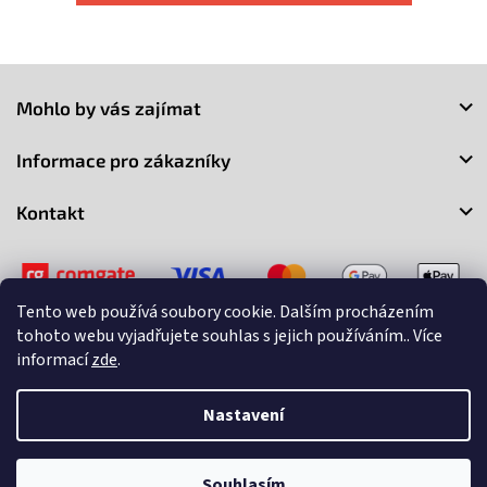
Z
á
Mohlo by vás zajímat
p
a
Informace pro zákazníky
t
í
Kontakt
Tento web používá soubory cookie. Dalším procházením
tohoto webu vyjadřujete souhlas s jejich používáním.. Více
informací
zde
.
Copyright 2026
3Market
. Všechna práva vyhrazena.
Upravit
nastavení cookies
Nastavení
Vytvořil Shoptet
Souhlasím