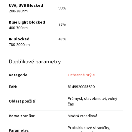
UVA, UVB Blocked
99%
200-380nm
Blue Light Blocked
17%
400-700nm
IR Blocked
48%
780-2000nm
Doplňkové parametry
Kategorie
:
Ochranné brýle
EAN
:
8149920085680
Průmysl, stavebnictví, volný
Oblast použití
:
čas
Barva zorníku
:
Modrá zrcadlová
Protiskluzové straničky,
Parametry
: