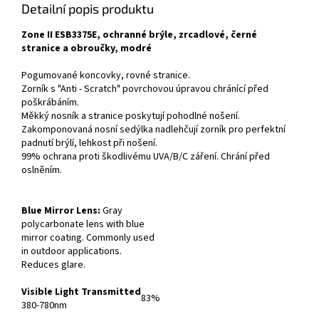
Detailní popis produktu
Zone II ESB3375E, ochranné brýle, zrcadlové, černé
stranice a obroučky, modré
Pogumované koncovky, rovné stranice.
Zorník s "Anti - Scratch" povrchovou úpravou chránící před
poškrábáním.
Měkký nosník a stranice poskytují pohodlné nošení.
Zakomponovaná nosní sedýlka nadlehčují zorník pro perfektní
padnutí brýlí, lehkost při nošení.
99% ochrana proti škodlivému UVA/B/C záření. Chrání před
oslněním.
Blue Mirror Lens:
Gray
polycarbonate lens with blue
mirror coating. Commonly used
in outdoor applications.
Reduces glare.
Visible Light Transmitted
83%
380-780nm