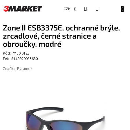
Přejít
na
NÁKU
CZK
obsah
KOŠÍ
Zone II ESB3375E, ochranné brýle,
zrcadlové, černé stranice a
obroučky, modré
Kód:
PY.50.0123
EAN: 8149920085680
Značka:
Pyramex