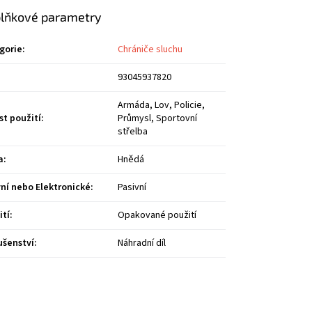
lňkové parametry
gorie
:
Chrániče sluchu
93045937820
Armáda, Lov, Policie,
st použití
:
Průmysl, Sportovní
střelba
a
:
Hnědá
vní nebo Elektronické
:
Pasivní
ití
:
Opakované použití
ušenství
:
Náhradní díl