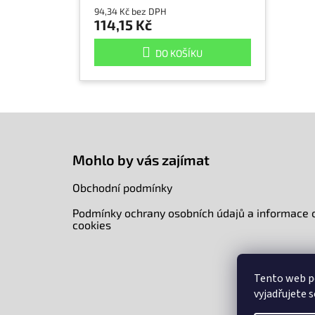
94,34 Kč bez DPH
114,15 Kč
DO KOŠÍKU
Z
á
p
Mohlo by vás zajímat
a
t
Obchodní podmínky
í
Podmínky ochrany osobních údajů a informace 
cookies
Tento web p
vyjadřujete s