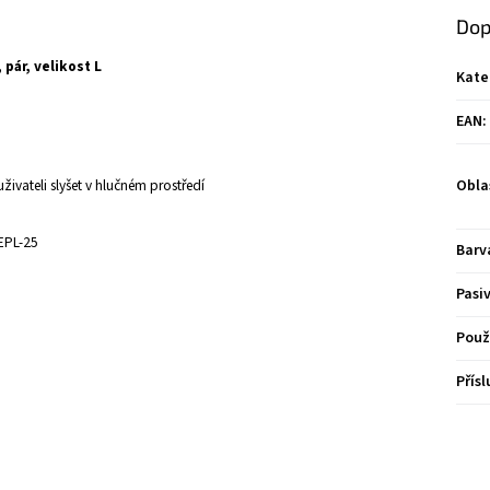
Dop
pár, velikost L
Kate
EAN
:
vateli slyšet v hlučném prostředí
Obla
TEPL-25
Barv
Pasi
Použ
Přísl