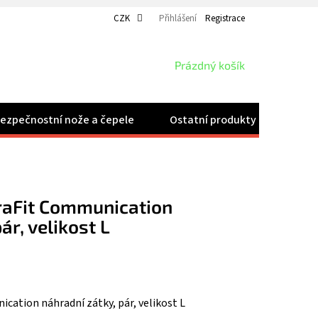
CZK
Přihlášení
Registrace
NÁKUPNÍ
Prázdný košík
KOŠÍK
ezpečnostní nože a čepele
Ostatní produkty
Velk
raFit Communication
ár, velikost L
cation náhradní zátky, pár, velikost L