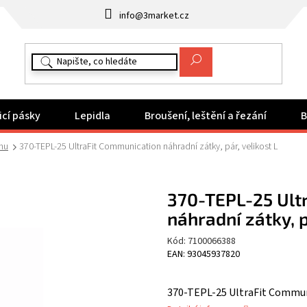
info@3market.cz
icí pásky
Lepidla
Broušení, leštění a řezání
B
hu
370-TEPL-25 UltraFit Communication náhradní zátky, pár, velikost L
370-TEPL-25 Ult
náhradní zátky, p
Kód:
7100066388
EAN: 93045937820
370-TEPL-25 UltraFit Communi