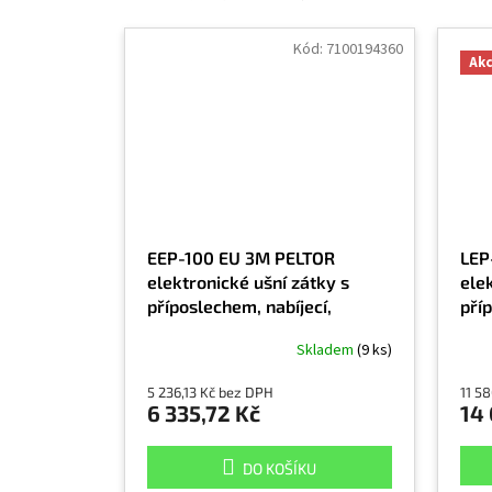
Kód:
7100194360
Ak
EEP-100 EU 3M PELTOR
LEP
elektronické ušní zátky s
elek
příposlechem, nabíjecí,
pří
vhodné pro střelbu a hlučné
nab
Skladem
(9 ks)
pracovní prostředí
5 236,13 Kč bez DPH
11 5
6 335,72 Kč
14 
DO KOŠÍKU