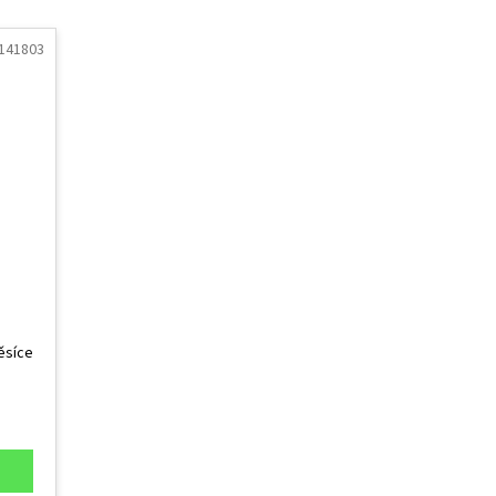
141803
ěsíce