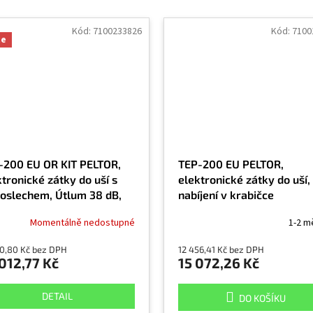
Kód:
7100233826
Kód:
7100
ce
-200 EU OR KIT PELTOR,
TEP-200 EU PELTOR,
tronické zátky do uší s
elektronické zátky do uší,
poslechem, Útlum 38 dB,
nabíjení v krabičce
íjení v krabičce, oranžové
Momentálně nedostupné
1-2 m
80,80 Kč bez DPH
12 456,41 Kč bez DPH
012,77 Kč
15 072,26 Kč
DETAIL
DO KOŠÍKU