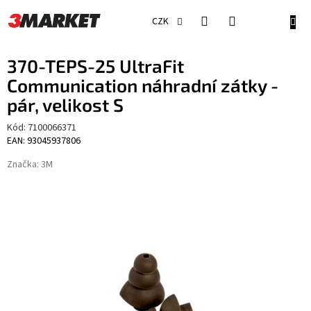
Přejít
na
NÁKU
CZK
obsah
KOŠÍ
370-TEPS-25 UltraFit
Communication náhradní zátky -
pár, velikost S
Kód:
7100066371
EAN: 93045937806
Značka:
3M