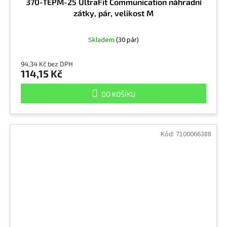
370-TEPM-25 UltraFit Communication náhradní
zátky, pár, velikost M
Skladem
(30 pár)
94,34 Kč bez DPH
114,15 Kč
DO KOŠÍKU
Kód:
7100066388