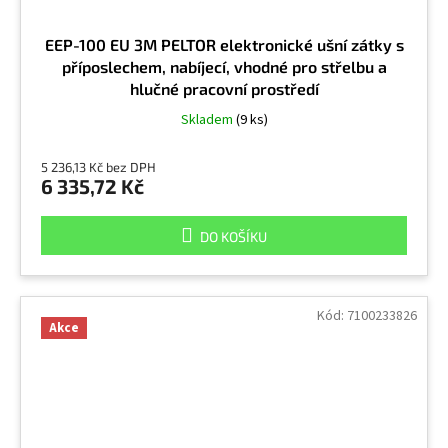
EEP-100 EU 3M PELTOR elektronické ušní zátky s
příposlechem, nabíjecí, vhodné pro střelbu a
hlučné pracovní prostředí
Skladem
(9 ks)
5 236,13 Kč bez DPH
6 335,72 Kč
DO KOŠÍKU
Kód:
7100233826
Akce