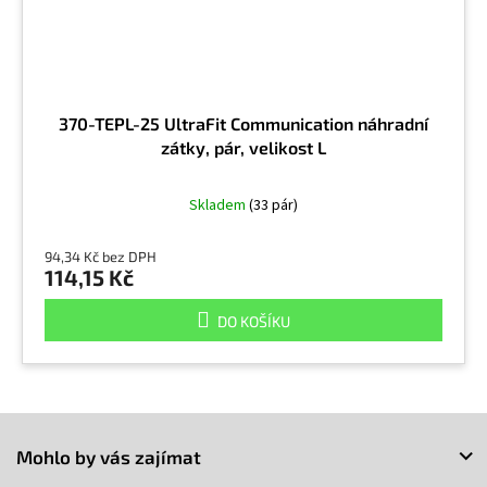
370-TEPL-25 UltraFit Communication náhradní
zátky, pár, velikost L
Skladem
(33 pár)
94,34 Kč bez DPH
114,15 Kč
DO KOŠÍKU
Z
á
Mohlo by vás zajímat
p