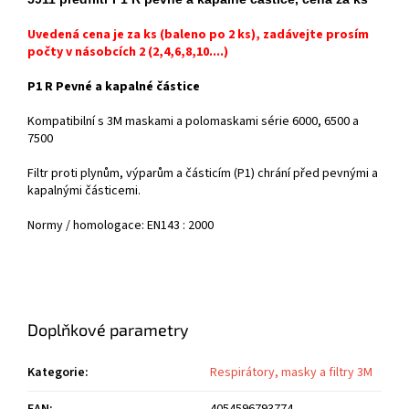
Uvedená cena je za ks (baleno po 2 ks), zadávejte prosím
počty v násobcích 2 (2,4,6,8,10....)
P1 R Pevné a kapalné částice
Kompatibilní s 3M maskami a polomaskami série 6000, 6500 a
7500
Filtr proti plynům, výparům a částicím (P1) chrání před pevnými a
kapalnými částicemi.
Normy / homologace: EN143 : 2000
Doplňkové parametry
Kategorie
:
Respirátory, masky a filtry 3M