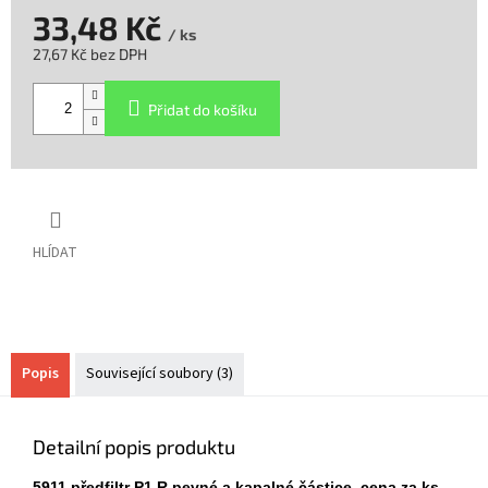
33,48 Kč
/ ks
27,67 Kč bez DPH
Měrná
cena:
Přidat do košíku
HLÍDAT
Popis
Související soubory (3)
Detailní popis produktu
5911 předfiltr P1 R pevné a kapalné částice, cena za ks