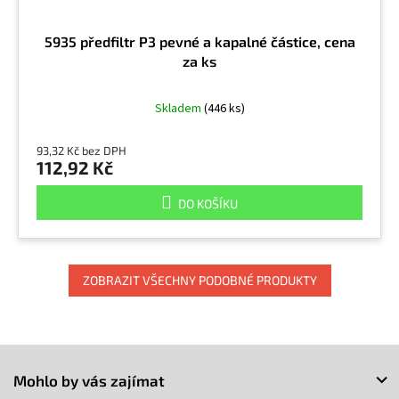
5935 předfiltr P3 pevné a kapalné částice, cena
za ks
Skladem
(446 ks)
93,32 Kč bez DPH
112,92 Kč
DO KOŠÍKU
ZOBRAZIT VŠECHNY PODOBNÉ PRODUKTY
Z
á
Mohlo by vás zajímat
p