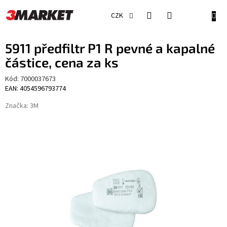
Přejít
na
NÁKU
CZK
obsah
KOŠÍ
5911 předfiltr P1 R pevné a kapalné
částice, cena za ks
Kód:
7000037673
EAN: 4054596793774
Značka:
3M