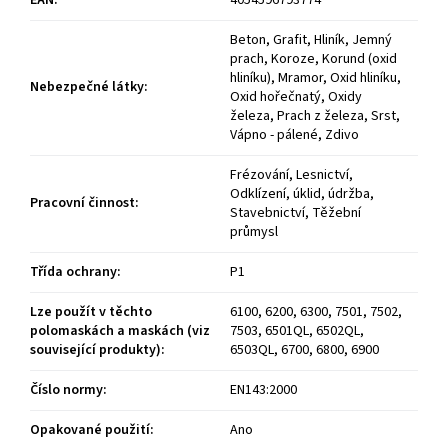
EAN
:
4054596793774
Beton, Grafit, Hliník, Jemný
prach, Koroze, Korund (oxid
hliníku), Mramor, Oxid hliníku,
Nebezpečné látky
:
Oxid hořečnatý, Oxidy
železa, Prach z železa, Srst,
Vápno - pálené, Zdivo
Frézování, Lesnictví,
Odklízení, úklid, údržba,
Pracovní činnost
:
Stavebnictví, Těžební
průmysl
Třída ochrany
:
P1
Lze použít v těchto
6100, 6200, 6300, 7501, 7502,
polomaskách a maskách (viz
7503, 6501QL, 6502QL,
související produkty)
:
6503QL, 6700, 6800, 6900
Číslo normy
:
EN143:2000
Opakované použití
:
Ano