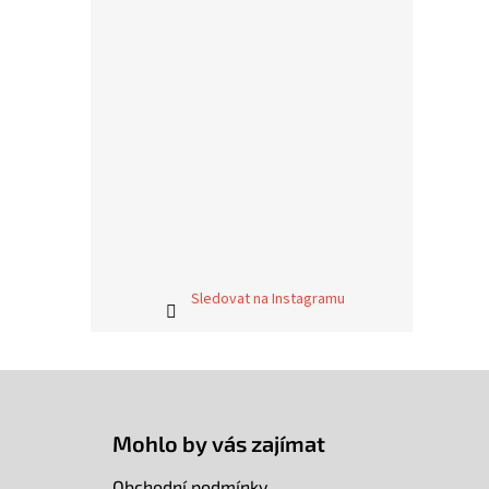
Sledovat na Instagramu
Z
á
p
Mohlo by vás zajímat
a
t
Obchodní podmínky