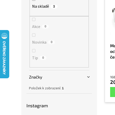
p
p
p
Na skladě
1
i
r
a
s
o
n
p
d
e
r
Akce
u
0
l
o
k
d
t
Novinka
0
u
ů
Mo
k
oc
t
če
Tip
0
ů
Značky
16
2
Položek k zobrazení:
1
Instagram