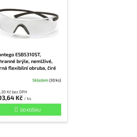
ntego ESB5310ST,
hranné brýle, nemlživé,
rná flexibilní obruba, čiré
Skladem
(30 ks)
8,30 Kč bez DPH
03,64 Kč
/ ks
DO KOŠÍKU
O