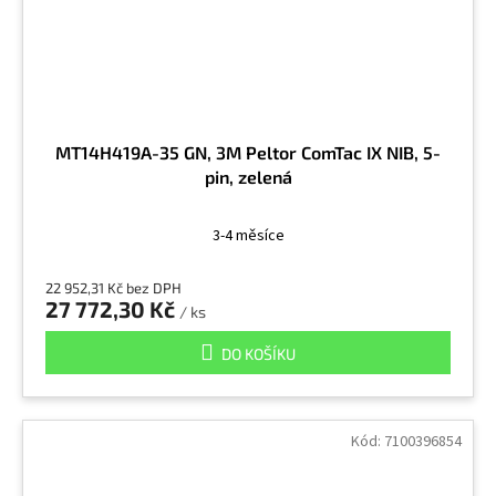
MT14H419A-35 GN, 3M Peltor ComTac IX NIB, 5-
pin, zelená
3-4 měsíce
22 952,31 Kč bez DPH
27 772,30 Kč
/ ks
DO KOŠÍKU
Kód:
7100396854