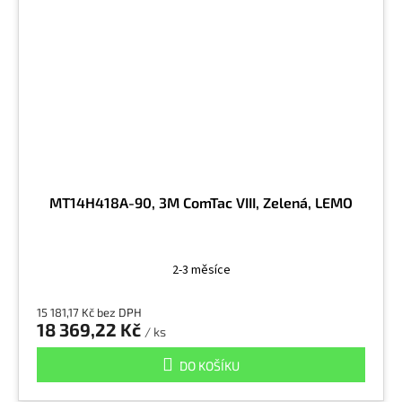
MT14H418A-90, 3M ComTac VIII, Zelená, LEMO
2-3 měsíce
15 181,17 Kč bez DPH
18 369,22 Kč
/ ks
DO KOŠÍKU