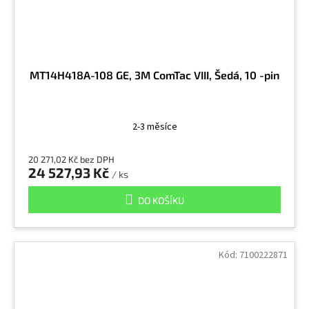
MT14H418A-108 GE, 3M ComTac VIII, Šedá, 10 -pin
2-3 měsíce
20 271,02 Kč bez DPH
24 527,93 Kč
/ ks
DO KOŠÍKU
Kód:
7100222871