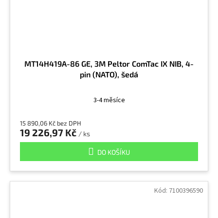
MT14H419A-86 GE, 3M Peltor ComTac IX NIB, 4-
pin (NATO), šedá
3-4 měsíce
15 890,06 Kč bez DPH
19 226,97 Kč
/ ks
DO KOŠÍKU
Kód:
7100396590