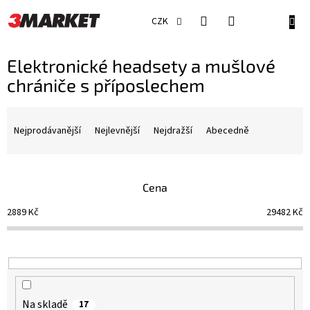
Přejít
na
NÁKU
CZK
obsah
KOŠÍ
Elektronické headsety a mušlové
chrániče s příposlechem
Ř
a
Nejprodávanější
Nejlevnější
Nejdražší
Abecedně
z
e
n
Cena
í
p
2889
Kč
29482
Kč
r
o
d
u
k
t
Na skladě
17