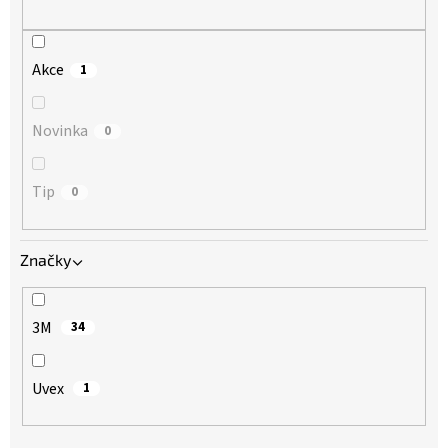
ů
Akce
1
Novinka
0
Tip
0
Značky
3M
34
Uvex
1