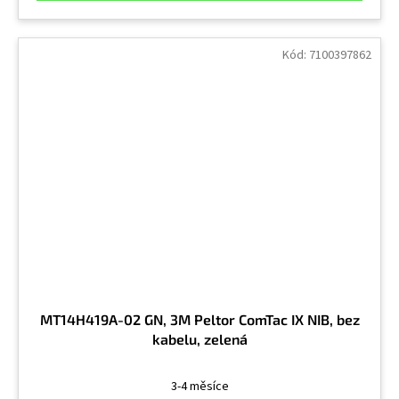
Kód:
7100397862
MT14H419A-02 GN, 3M Peltor ComTac IX NIB, bez
kabelu, zelená
3-4 měsíce