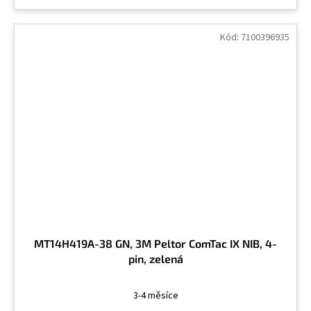
Kód:
7100396935
MT14H419A-38 GN, 3M Peltor ComTac IX NIB, 4-
pin, zelená
3-4 měsíce