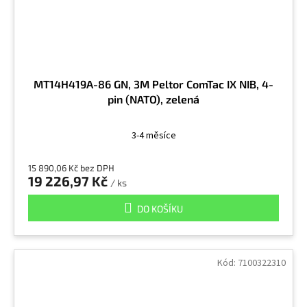
MT14H419A-86 GN, 3M Peltor ComTac IX NIB, 4-
pin (NATO), zelená
3-4 měsíce
15 890,06 Kč bez DPH
19 226,97 Kč
/ ks
DO KOŠÍKU
Kód:
7100322310