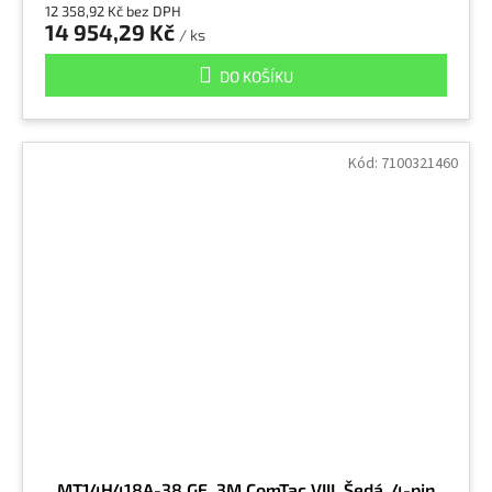
12 358,92 Kč bez DPH
14 954,29 Kč
/ ks
DO KOŠÍKU
Kód:
7100321460
MT14H418A-38 GE, 3M ComTac VIII, Šedá, 4-pin