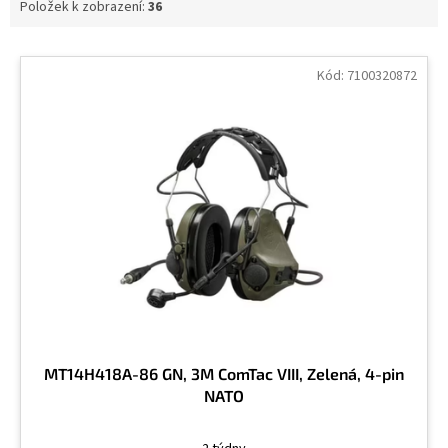
Položek k zobrazení:
36
V
ý
Kód:
7100320872
p
i
s
p
r
o
d
u
k
t
ů
MT14H418A-86 GN, 3M ComTac VIII, Zelená, 4-pin
NATO