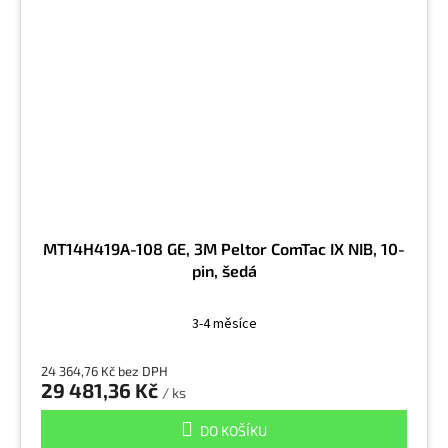
MT14H419A-108 GE, 3M Peltor ComTac IX NIB, 10-
pin, šedá
3-4 měsíce
24 364,76 Kč bez DPH
29 481,36 Kč
/ ks
DO KOŠÍKU