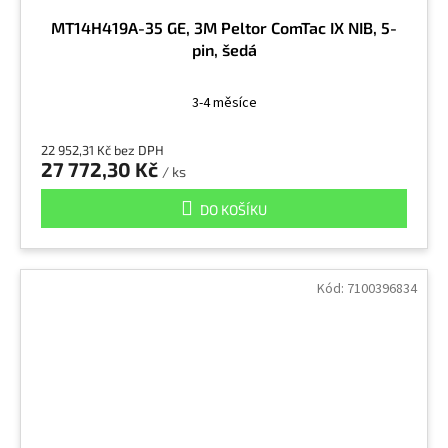
MT14H419A-35 GE, 3M Peltor ComTac IX NIB, 5-
pin, šedá
3-4 měsíce
22 952,31 Kč bez DPH
27 772,30 Kč
/ ks
DO KOŠÍKU
Kód:
7100396834