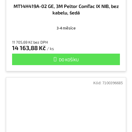
MT14H419A-02 GE, 3M Peltor ComTac IX NIB, bez
kabelu, šedá
3-4 měsíce
11 705,69 Kč bez DPH
14 163,88 Kč
/ ks
DO KOŠÍKU
Kód:
7100396685