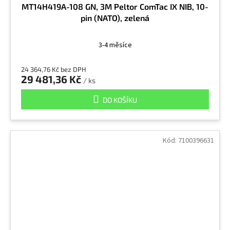
MT14H419A-108 GN, 3M Peltor ComTac IX NIB, 10-
pin (NATO), zelená
3-4 měsíce
24 364,76 Kč bez DPH
29 481,36 Kč
/ ks
DO KOŠÍKU
Kód:
7100396631