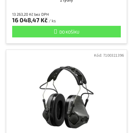
2 týdny
13 263,20 Kč bez DPH
16 048,47 Kč
/ ks
DO KOŠÍKU
Kód:
7100321396