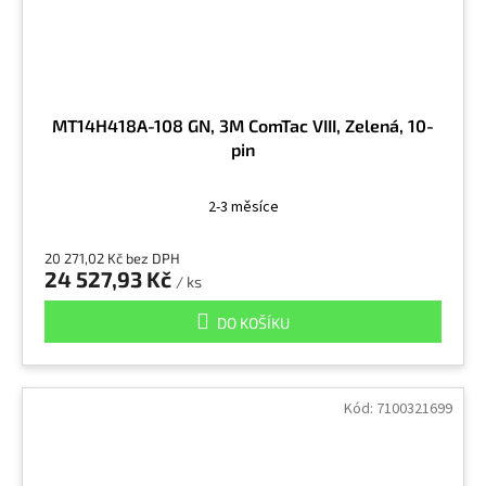
MT14H418A-108 GN, 3M ComTac VIII, Zelená, 10-
pin
2-3 měsíce
20 271,02 Kč bez DPH
24 527,93 Kč
/ ks
DO KOŠÍKU
Kód:
7100321699