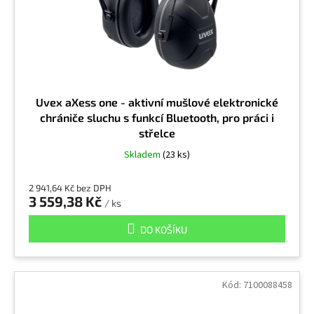
Uvex aXess one - aktivní mušlové elektronické
chrániče sluchu s funkcí Bluetooth, pro práci i
střelce
Skladem
(23 ks)
2 941,64 Kč bez DPH
3 559,38 Kč
/ ks
DO KOŠÍKU
Kód:
7100088458