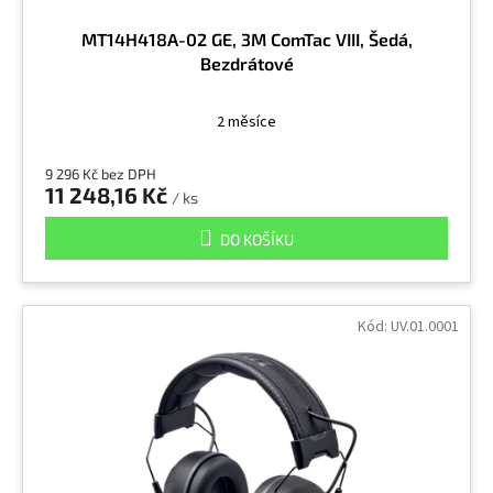
MT14H418A-02 GE, 3M ComTac VIII, Šedá,
Bezdrátové
2 měsíce
9 296 Kč bez DPH
11 248,16 Kč
/ ks
DO KOŠÍKU
Kód:
UV.01.0001