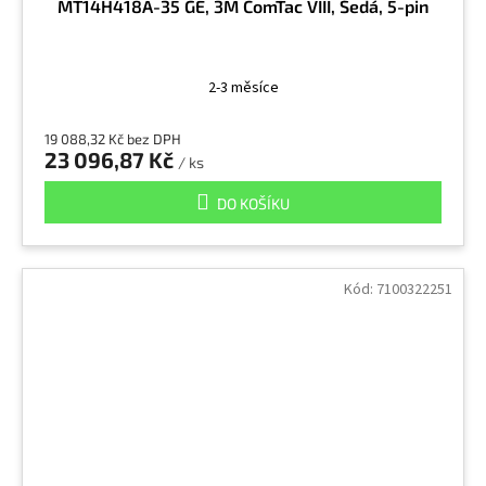
MT14H418A-35 GE, 3M ComTac VIII, Šedá, 5-pin
2-3 měsíce
19 088,32 Kč bez DPH
23 096,87 Kč
/ ks
DO KOŠÍKU
Kód:
7100322251