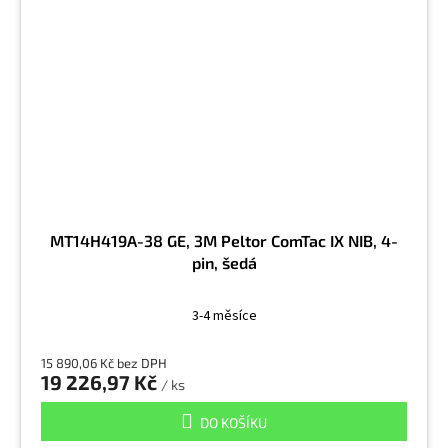
MT14H419A-38 GE, 3M Peltor ComTac IX NIB, 4-
pin, šedá
3-4 měsíce
15 890,06 Kč bez DPH
19 226,97 Kč
/ ks
DO KOŠÍKU