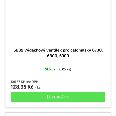
Uhličitan sodný
9
Umělá minerální vlákna
9
Uran a jeho sloučeniny
10
6889 Výdechový ventilek pro celomasky 6700,
Vápno - pálené
5
6800, 6900
Skladem
(105 ks)
Vápno (pálené)
9
106,57 Kč bez DPH
Vinylacetát
2
128,95 Kč
/ ks
DO KOŠÍKU
Viry
20