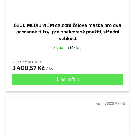
Toxické částice
10
6800 MEDIUM 3M celoobličejová maska pro dva
ochranné filtry, pro opakované použití, střední
Tributyl
1
velikost
Skladem
(47 ks)
Triethylamin
2
2 817 Kč bez DPH
3 408,57 Kč
/ ks
Trichlorethan
1
DO KOŠÍKU
Trichlorethylen
2
Kód:
7000029667
Trimethylbenzen
1
Tuberkolózní bacily
10