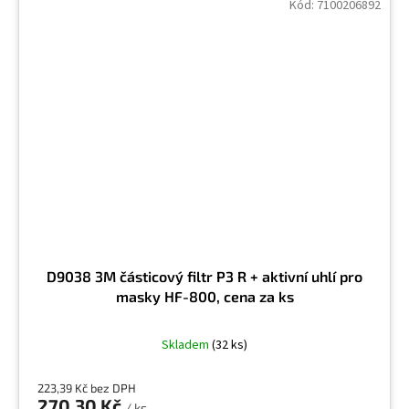
Výtrusy
10
Kód:
7100206892
Výtrusy z hub
10
Xylol
2
Zdivo
4
Zemní plyn
2
D9038 3M částicový filtr P3 R + aktivní uhlí pro
Žíravá alkálie
9
masky HF-800, cena za ks
Tetrachlordifl uorethan
2
Skladem
(32 ks)
223,39 Kč bez DPH
Hydroxid draselný prášek
1
270,30 Kč
/ ks