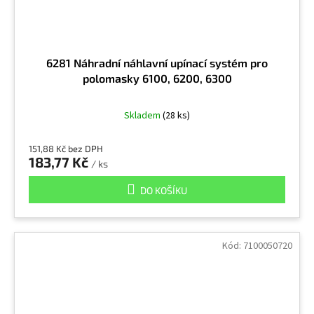
Petrolej
2
Piliny
6281 Náhradní náhlavní upínací systém pro
9
polomasky 6100, 6200, 6300
Polychlorované bifenyly
1
Skladem
(28 ks)
Prach z vláken
9
151,88 Kč bez DPH
183,77 Kč
/ ks
Prach z železa
DO KOŠÍKU
13
Prachové částice
16
Kód:
7100050720
PVC
10