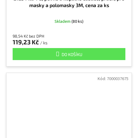
Chlorid hliníku
1
masky a polomasky 3M, cena za ks
Skladem
(80 ks)
Chlorid sirný
1
98,54 Kč bez DPH
119,23 Kč
Chlornan sodný
9
/ ks
DO KOŠÍKU
Insekticidy
1
Kód:
7000037675
Iso-amylalkohol
2
Isoforon
1
Isopropanol
2
Jemný prach
4