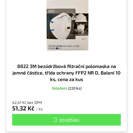
Epoxidová pryskyřice
2
6096
4
Ethanol
2
6098
4
Ethylacetát
2
6099
4
Ethylakrylát
2
6095
4
8822 3M bezúdržbová filtrační polomaska na
jemné částice, třída ochrany FFP2 NR D, Balení 10
Ethylamin
1
ks, cena za kus
6091
4
Skladem
(220 ks)
Ethylbenzen
2
6092
4
42,41 Kč bez DPH
51,32 Kč
/ ks
Fluór
1
DO KOŠÍKU
Fluorid (anorganický)
9