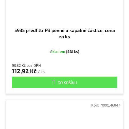
Kamenný prach s obsahem křemene
9
5935 předfiltr P3 pevné a kapalné částice, cena
Kejda
1
za ks
Kobalt
10
Skladem
(448 ks)
93,32 Kč bez DPH
Kobalt a jeho sloučeniny
1
112,92 Kč
/ ks
DO KOŠÍKU
Konvenční barvy
1
Koroze
13
Kód:
7000146847
Korund
10