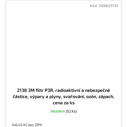
Kód:
7000029735
Motorová nafta
2
Mramor
14
N-Heptan
2
N-hexan
2
Naftalen
1
2138 3M filtr P3R, radioaktivní a nebezpečné
Nebezpečné částice
20
částice, výpary a plyny, svařování, ozón, zápach,
cena za ks
Skladem
(52 ks)
Nikl
10
146,43 Kč bez DPH