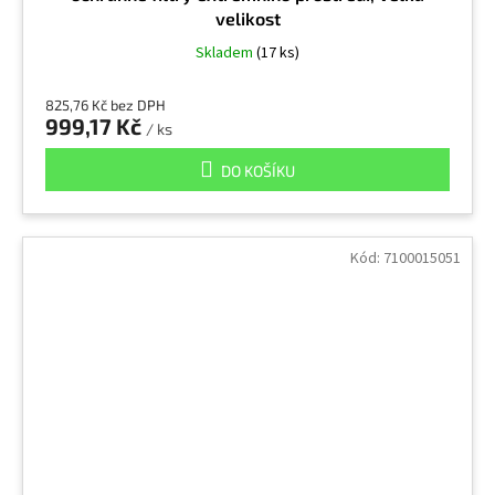
Terpentýn
1
velikost
Skladem
(17 ks)
Terpentýn (páry
2
825,76 Kč bez DPH
999,17 Kč
/ ks
Terpentýn (páry)
7
DO KOŠÍKU
Tetrahydrofuran
2
Kód:
7100015051
Tetrachlorethylen
2
Tetrachlormethan
2
Thiram
10
Toluen
2