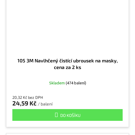
Pylové částice
16
Pyridin
2
Radioaktivní částice
1
Sádra
9
105 3M Navlhčený čistící ubrousek na masky,
cena za 2 ks
Saze
11
Skladem
(474 balení)
Sirouhlík
1
20,32 Kč bez DPH
24,59 Kč
/ balení
Sirovodík
1
DO KOŠÍKU
Skleněná vlákna
9