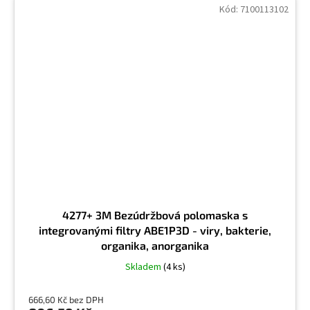
Kód:
7100113102
Sloučeniny barya, rozpustné
1
Sloučeniny cínu, organické
1
Sloučeniny dusíku (organické)
2
Sloučeniny uranu
1
Soli kyseliny arzenité
12
4277+ 3M Bezúdržbová polomaska s
integrovanými filtry ABE1P3D - viry, bakterie,
Solventní nafta
2
organika, anorganika
Skladem
(4 ks)
Spóry
11
666,60 Kč bez DPH