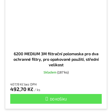
Korund (oxid hliníku)
4
Kouř
1
Kouř z mědi
1
6200 MEDIUM 3M filtrační polomaska pro dva
Kovové špony
15
ochranné filtry, pro opakované použití, střední
velikost
Kresol
1
Skladem
(187 ks)
Kristobalit
407,19 Kč bez DPH
9
492,70 Kč
/ ks
DO KOŠÍKU
Křemen
10