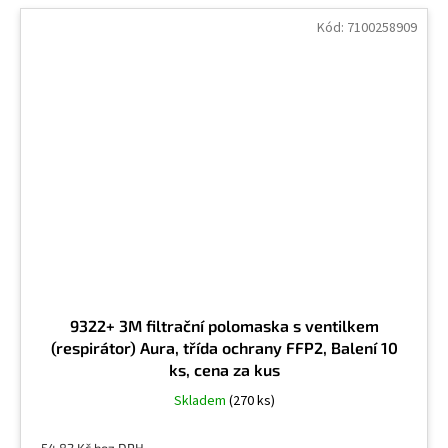
Křemenné sklo
1
Kód:
7100258909
Křemenné sklo, křemenina (pálená)
9
Křemenný prach
2
Křemíkouhlík
9
Kumen
2
KWL (uhlovodíková rozpouštědla)
1
9322+ 3M filtrační polomaska s ventilkem
(respirátor) Aura, třída ochrany FFP2, Balení 10
ks, cena za kus
Kyanamid
1
Skladem
(270 ks)
Kyanidy
1
54,82 Kč bez DPH