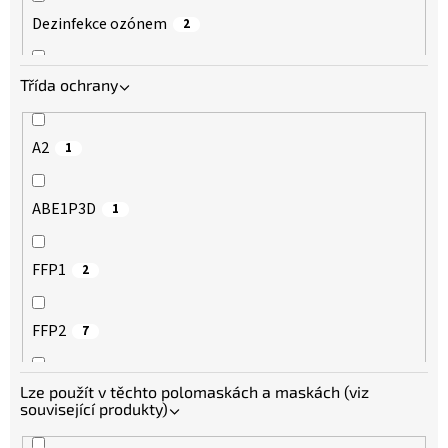
Aminy
1
Dezinfekce ozónem
2
Anhydrid kyseliny octové
1
Důlní činnost
Třída ochrany
19
Anilin
2
Frézování
22
A2
1
Antimon
9
Laboratoře
19
ABE1P3D
1
Antimonový vodík
1
Lesnictví
20
FFP1
2
Arzenik
10
Letecký průmysl
1
FFP2
7
Arzenovodík
1
Nemocnice
16
FFP3
Lze použít v těchto polomaskách a maskách (viz
3
související produkty)