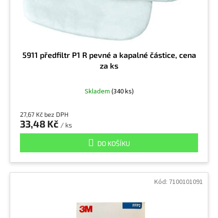
k
t
Disulfiram
9
6051i
11
ů
Dřevěný prach
9
6054
5911 předfiltr P1 R pevné a kapalné částice, cena
10
za ks
Dřevní odpad a štěpiny
16
6055
11
Skladem
(340 ks)
Důlní prach
1
6055i
11
27,67 Kč bez DPH
33,48 Kč
/ ks
Dusičná ředidla
1
6057
DO KOŠÍKU
11
Enzymy
8
6059
11
Kód:
7100101091
Epichlorhydrin
2
6075
11