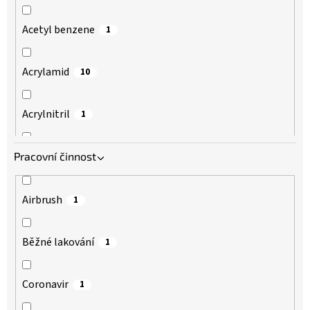
Acetyl benzene
1
Acrylamid
10
Acrylnitril
1
Acrylonitril
Pracovní činnost
1
Aerosoly na bázi vody a oleje
9
Airbrush
1
Allyl alkohol
1
Běžné lakování
1
Allyl izothiokyanát
1
Coronavir
1