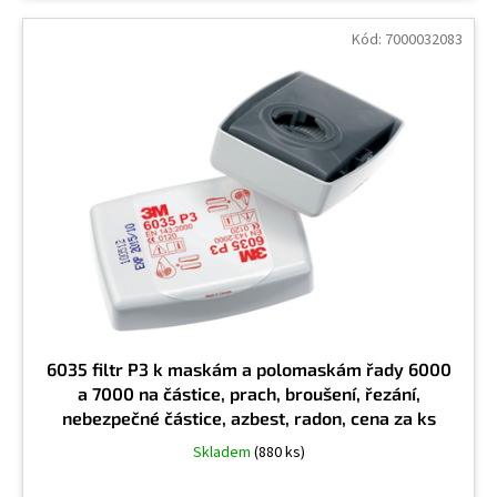
Kód:
7000032083
Formamid
2
Fosforovodík
1
Fosgen, karbonylchlorid
1
Fungicidy
2
Grafit
13
6035 filtr P3 k maskám a polomaskám řady 6000
a 7000 na částice, prach, broušení, řezání,
Halogeny
1
nebezpečné částice, azbest, radon, cena za ks
Skladem
(880 ks)
Hexametylen
1