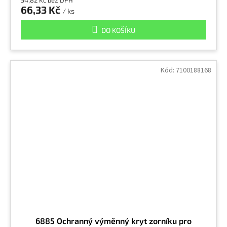
66,33 Kč
/ ks
Kyselina adipová
1
DO KOŠÍKU
Kyselina akrylová
2
Kód:
7100188168
Kyselina aminobenzoová
1
Kyselina Arzenitá
11
Kyselina benzoová
10
Kyselina dusičná
1
Kyselina křemičitá, křemelina (nepálená)
9
6885 Ochranný výměnný kryt zorníku pro