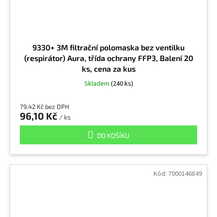
Kysličník arzenitý
1
Lepidla s obsahem rozpouštědel
1
9330+ 3M filtrační polomaska bez ventilku
(respirátor) Aura, třída ochrany FFP3, Balení 20
Mangan a sloučeniny
10
ks, cena za kus
Skladem
(240 ks)
Mastek
10
79,42 Kč bez DPH
96,10 Kč
/ ks
Měď
9
DO KOŠÍKU
Měď (dýmy)
1
Kód:
7000146849
Měď (prach)
1
Methoxyethanol Me-Glykol
2