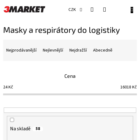
Přejít
na
NÁKU
CZK
obsah
KOŠÍ
Masky a respirátory do logistiky
Ř
a
Nejprodávanější
Nejlevnější
Nejdražší
Abecedně
z
e
n
Cena
í
p
24
Kč
16018
Kč
r
o
d
u
k
t
Na skladě
58
ů