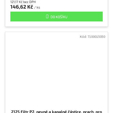
121,17 Kč bez DPH
146,62 Kč
/ ks
Hliník
5
DO KOŠÍKU
Hydrogenchlorid
1
Kód:
7100015050
Hydroxid draselný, louh draselný
8
Hydroxid sodný, louh sodný
8
Chladící mazací prostředky
1
Chlorid amonný
1
Chlorid amonný (dýmy)
9
2125 Filtr P2, pevné a kapalné částice, prach, pro