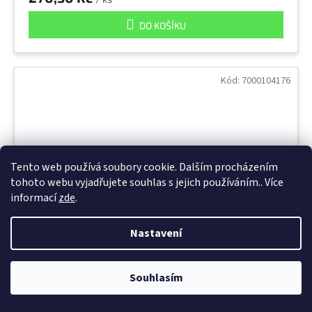
DO KOŠÍKU
Hydroxid sodný prášek
1
Plísně
4
Kód:
7000104176
Tento web používá soubory cookie. Dalším procházením
tohoto webu vyjadřujete souhlas s jejich používáním.. Více
informací
zde
.
Nastavení
Souhlasím
7501 SMALL 3M filtrační polomaska pro dva
ochranné filtry do extrémního prostředí, malá