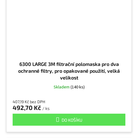
Methylakrylát
2
Methylamin
1
Methylcyklohexanol
2
6300 LARGE 3M filtrační polomaska pro dva
ochranné filtry, pro opakované použití, velká
Methylethylketon
2
velikost
Skladem
(140 ks)
Methylisobutylketon
2
407,19 Kč bez DPH
492,70 Kč
/ ks
Molybden a sloučeniny
10
DO KOŠÍKU
Mosaz
9