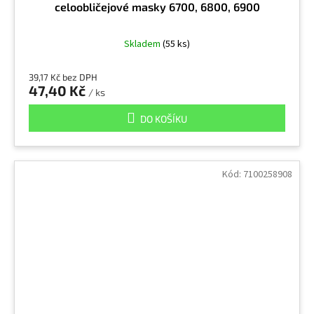
celoobličejové masky 6700, 6800, 6900
Kyselina mravenčí
1
Skladem
(55 ks)
Kyselina octová
2
39,17 Kč bez DPH
47,40 Kč
/ ks
Kyselina peroxyoctová
1
DO KOŠÍKU
Kyselina propionová
1
Kód:
7100258908
Kyselina sírová
1
Kyselina solná
1
Kyselina šťavelová
1