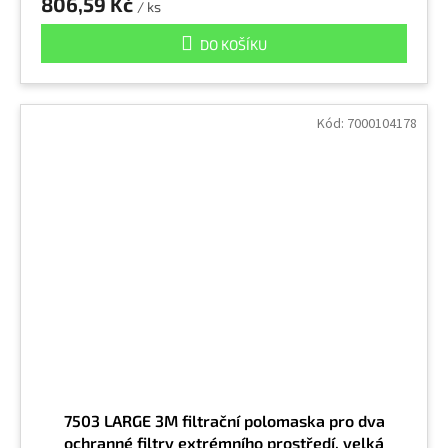
806,59 Kč
/ ks
Srst
13
DO KOŠÍKU
Stříbro a jeho sloučeniny (rozpustné)
10
Kód:
7000104178
Styren
2
Suřík
10
Svařování
1
Škvára
2
Tellur
10
7503 LARGE 3M filtrační polomaska pro dva
ochranné filtry extrémního prostředí, velká